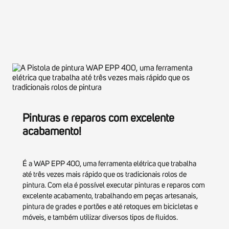
os
os
do
do
tradicionais
tradicionais
spray
spray
rolos
rolos
para
para
de
de
as
as
pintura.
pintura.
posições
posições
Com
Com
horizontal,
horizontal,
ela
ela
vertical
vertical
é
é
e
e
possível
possível
circular,
circular,
executar
executar
facilitando
facilitando
pinturas
pinturas
a
a
e
e
operação.
operação.
reparos
reparos
Possui
Possui
com
com
reservatório
reservatório
excelente
excelente
que
que
acabamento,
acabamento,
assegura
assegura
trabalhando
trabalhando
autonomia
autonomia
em
em
e
e
peças
peças
muito
muito
artesanais,
artesanais,
mais
mais
pintura
pintura
comodidade.
comodidade.
de
de
Com
Com
grades
grades
um
um
e
e
potente
potente
portões
portões
motor
motor