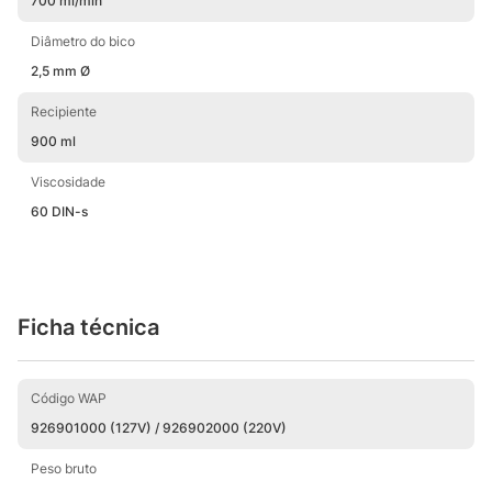
700 ml/min
Diâmetro do bico
2,5 mm Ø
Recipiente
900 ml
Viscosidade
60 DIN-s
Ficha técnica
Código WAP
926901000 (127V) / 926902000 (220V)
Peso bruto