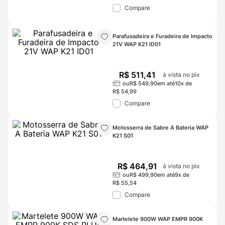
Compare
Parafusadeira e Furadeira de Impacto 
21V WAP K21 ID01
R$
511
,
41
à vista no pix
ou
R$
549
,
90
em até
10
x de
R$
54
,
99
Compare
Motosserra de Sabre A Bateria WAP 
K21 S01
R$
464
,
91
à vista no pix
ou
R$
499
,
90
em até
9
x de
R$
55
,
54
Compare
Martelete 900W WAP EMPR 900K 