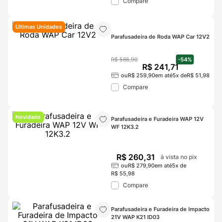
Compare
Últimas Unidades
Parafusadeira de Roda WAP Car 12V2
R$
566
,
90
-
54%
R$
241
,
71
ou
R$
259
,
90
em até
5
x de
R$
51
,
98
Compare
Novidade
Parafusadeira e Furadeira WAP 12V 
WF 12K3.2
R$
260
,
31
à vista no pix
ou
R$
279
,
90
em até
5
x de
R$
55
,
98
Compare
Parafusadeira e Furadeira de Impacto 
21V WAP K21 ID03