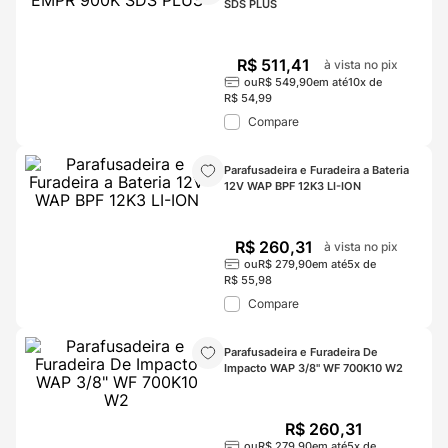
SDS PLUS
R$
511
,
41
à vista no pix
ou
R$
549
,
90
em até
10
x de
R$
54
,
99
Compare
Parafusadeira e Furadeira a Bateria 
12V WAP BPF 12K3 LI-ION
R$
260
,
31
à vista no pix
ou
R$
279
,
90
em até
5
x de
R$
55
,
98
Compare
Parafusadeira e Furadeira De 
Impacto WAP 3/8" WF 700K10 W2
R$
260
,
31
ou
R$
279
,
90
em até
5
x de