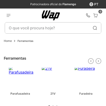
PT
Patrocinadora oficial do
Flamengo
0
O que você procura hoje?
Ferramentas
Ferramentas
Parafusadeira
21V
Furadeira