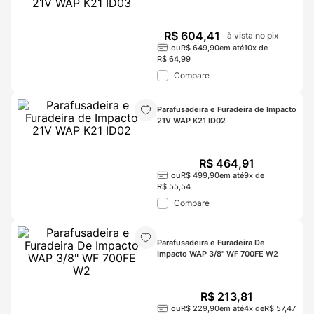
R$
604
,
41
à vista no pix
ou
R$
649
,
90
em até
10
x de
R$
64
,
99
Compare
Parafusadeira e Furadeira de Impacto 
21V WAP K21 ID02
R$
464
,
91
ou
R$
499
,
90
em até
9
x de
R$
55
,
54
Compare
Parafusadeira e Furadeira De 
Impacto WAP 3/8" WF 700FE W2
R$
213
,
81
ou
R$
229
,
90
em até
4
x de
R$
57
,
47