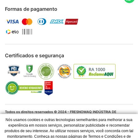
Formas de pagamento
Certificados e segurança
Todos os direitos reservados © 2024 - FRESNOMAQ INDÚSTRIA DE
MÁQUINAS S.A. - CNPJ 06.337.280/0001-04
Nós usamos cookies e outras tecnologias semelhantes para melhorar a sua
experiência em nossos serviços, personalizar publicidade e recomendar
Os preços e condições de pagamento são válidos para o dia de hoje e
produtos de seu interesse. Ao utilizar nossos serviços, você concorda com tal
exclusivas via Internet. Ofertas válidas até o término de nossos estoques
para a Internet. Vendas sujeitas à análise, confirmação de dados e
monitoramento. Conheça as nossas páginas de Termos e Condições e de