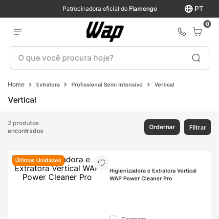
PT
Patrocinadora oficial do
Flamengo
0
O que você procura hoje?
Extratora
Profissional Semi Intensivo
Vertical
Vertical
2 produtos
Ordernar
Filtrar
encontrados
Últimas Unidades
Higienizadora e Extratora Vertical 
WAP Power Cleaner Pro