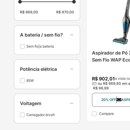
R$ 969,00
R$ 970,00
A bateria / sem fio?
Sem fio|a bateria
Aspirador de Pó 2
Sem Fio WAP Eco
Potência elétrica
R$
902
,
01
à vista n
85W
ou
R$
969
,
90
em a
R$
96
,
99
20% OFF
ASPI
Voltagem
Compare
Carregador bivolt