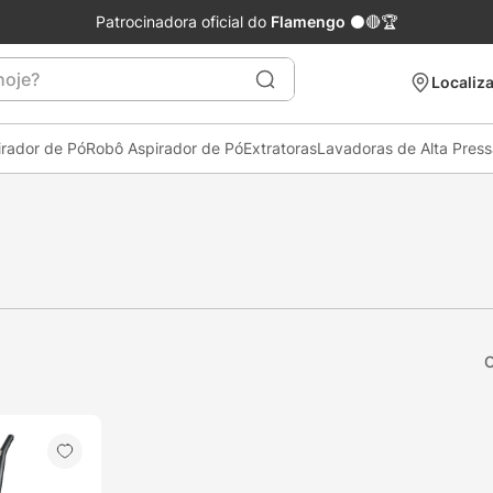
Patrocinadora oficial do
Flamengo
⚫🔴🏆
je?
Localiza
irador de Pó
Robô Aspirador de Pó
Extratoras
Lavadoras de Alta Pres