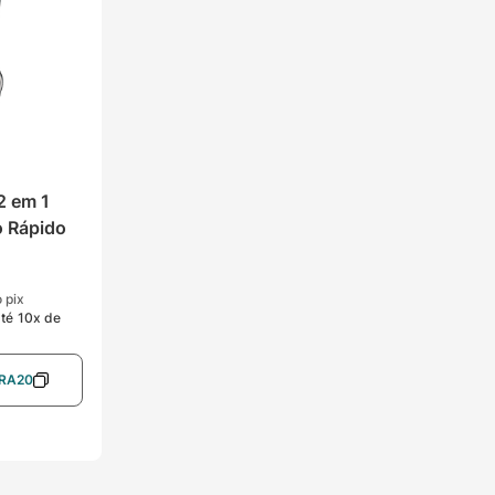
 em 1 
 Rápido
o pix
té
10
x de
RA20