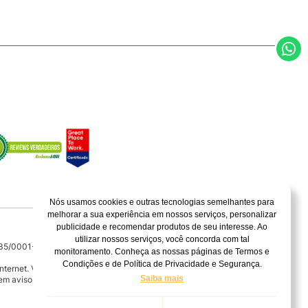
Nós usamos cookies e outras tecnologias semelhantes para
melhorar a sua experiência em nossos serviços, personalizar
publicidade e recomendar produtos de seu interesse. Ao
utilizar nossos serviços, você concorda com tal
135/0001-04
monitoramento. Conheça as nossas páginas de Termos e
Condições e de Política de Privacidade e Segurança.
Internet. Vendas sujeitas à análise, confirmação de dados e estoque. As
Saiba mais
em aviso prévio.