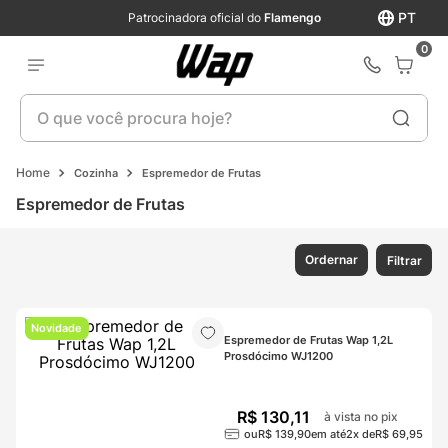
PT
Patrocinadora oficial do
Flamengo
0
O que você procura hoje?
Cozinha
Espremedor de Frutas
Espremedor de Frutas
Ordernar
Filtrar
Novidade
Espremedor de Frutas Wap 1,2L 
Prosdócimo WJ1200
R$
130
,
11
à vista no pix
ou
R$
139
,
90
em até
2
x de
R$
69
,
95