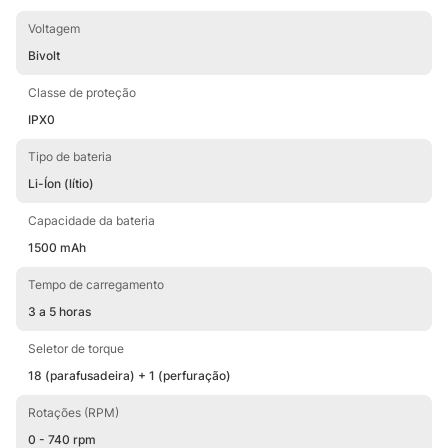
pode ter certeza de que terá uma ferramenta potente e
Voltagem
confiável à sua disposição. Não perca mais tempo e adquira já
a sua! Ela é a escolha certa para quem busca qualidade,
Bivolt
praticidade e eficiência.
Classe de proteção
IPX0
Tipo de bateria
Li-Íon (lítio)
Capacidade da bateria
1500 mAh
Tempo de carregamento
3 a 5 horas
Seletor de torque
18 (parafusadeira) + 1 (perfuração)
Rotações (RPM)
0 - 740 rpm