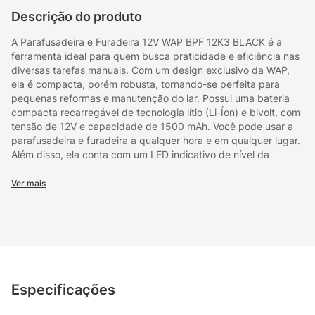
de
de
mais
mais
fácil
fácil
tecnologia
tecnologia
produtivo
produtivo
e
e
Descrição do produto
lítio
lítio
e
e
prático.
prático.
(Li-
(Li-
econômico
econômico
A Parafusadeira e Furadeira 12V WAP BPF 12K3 BLACK é a
Íon)
Íon)
em
em
ferramenta ideal para quem busca praticidade e eficiência nas
e
e
termos
termos
diversas tarefas manuais. Com um design exclusivo da WAP,
bivolt,
bivolt,
de
de
ela é compacta, porém robusta, tornando-se perfeita para
com
com
tempo.
tempo.
pequenas reformas e manutenção do lar. Possui uma bateria
tensão
tensão
compacta recarregável de tecnologia lítio (Li-Íon) e bivolt, com
de
de
tensão de 12V e capacidade de 1500 mAh. Você pode usar a
12V
12V
parafusadeira e furadeira a qualquer hora e em qualquer lugar.
e
e
capacidade
capacidade
Além disso, ela conta com um LED indicativo de nível da
de
de
bateria, para que você nunca seja pego desprevenido. Com
1500mAh.
1500mAh.
seletor de reverso e seletor de torque de 18 níveis para
Ver mais
parafusar e 1 nível para perfurar, você tem o controle total da
ferramenta. O ajuste de velocidade por pressão no gatilho
torna o trabalho muito mais produtivo e econômico em termos
de tempo. Ergonômica e com mandril de aperto rápido, a
Parafusadeira e Furadeira a Bateria 12V WAP BPF 12K3 BLACK
é perfeita para tarefas residenciais e tem ótimo desempenho
em diversas tarefas. Ela ainda vem com uma maleta completa
Especificações
de acessórios para tornar o uso ainda mais fácil e prático. Com
a Parafusadeira e Furadeira 12V WAP BPF 12K3 BLACK, você