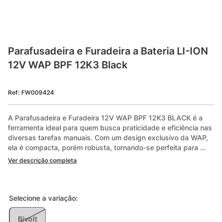
Parafusadeira e Furadeira a Bateria LI-ION  
12V WAP BPF 12K3 Black
Ref
:
FW009424
A Parafusadeira e Furadeira 12V WAP BPF 12K3 BLACK é a 
ferramenta ideal para quem busca praticidade e eficiência nas 
diversas tarefas manuais. Com um design exclusivo da WAP, 
ela é compacta, porém robusta, tornando-se perfeita para 
pequenas reformas e manutenção do lar. Possui uma bateria 
Ver descrição completa
compacta recarregável de tecnologia lítio (Li-Íon) e bivolt, com 
tensão de 12V e capacidade de 1500 mAh. Você pode usar a 
parafusadeira e furadeira a qualquer hora e em qualquer lugar. 
Além disso, ela conta com um LED indicativo de nível da 
Selecione a
variação
:
bateria, para que você nunca seja pego desprevenido.

Bivolt