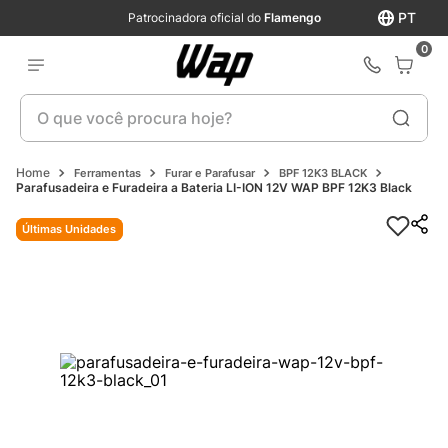
PT
Patrocinadora oficial do
Flamengo
0
O que você procura hoje?
Ferramentas
Furar e Parafusar
BPF 12K3 BLACK
Parafusadeira e Furadeira a Bateria LI-ION 12V WAP BPF 12K3 Black
Últimas Unidades
Últimas Unidades