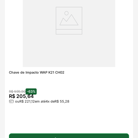
Chave de Impacto WAP K21 CH02
R$
599
,
90
-
63%
R$
205
,
64
ou
R$
221
,
12
em até
4
x de
R$
55
,
28