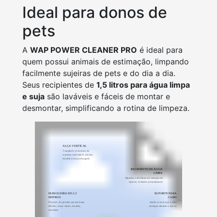
Ideal para donos de
pets
A
WAP POWER CLEANER PRO
é ideal para
quem possui animais de estimação, limpando
facilmente sujeiras de pets e do dia a dia.
Seus recipientes de
1,5 litros para água limpa
e suja
são laváveis e fáceis de montar e
desmontar, simplificando a rotina de limpeza.
ALÇA VERTICAL
Transporte a extratora de
maneira confortável, mesmo
durante o uso prolongado.
RECIPIENTE DE ÁGUA
LIMPA
Mantém a eficiência da remoção de
sujeiras, evitando contaminantes
nas áreas limpas.
MANGUEIRA DE 2,3
SUPORTE PARA
METROS
CABO
Flexível, ela permite acessar áreas
Ajuda a evitar que o cabo
difíceis, como cantos, escadas,
enrosque durante o uso ou
estofados.
armazenamento.