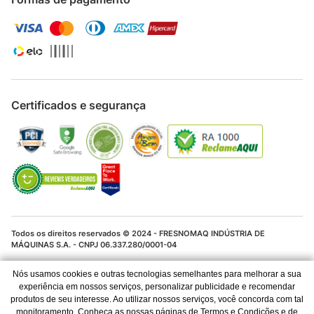
Certificados e segurança
Todos os direitos reservados © 2024 - FRESNOMAQ INDÚSTRIA DE
MÁQUINAS S.A. - CNPJ 06.337.280/0001-04
Os preços e condições de pagamento são válidos para o dia de hoje e
Nós usamos cookies e outras tecnologias semelhantes para melhorar a sua
exclusivas via Internet. Ofertas válidas até o término de nossos estoques
experiência em nossos serviços, personalizar publicidade e recomendar
para a Internet. Vendas sujeitas à análise, confirmação de dados e
produtos de seu interesse. Ao utilizar nossos serviços, você concorda com tal
estoque. As imagens são ilustrativas e informações sobre os produtos são
resumidas e sujeitas à alteração sem aviso prévio.
monitoramento. Conheça as nossas páginas de Termos e Condições e de