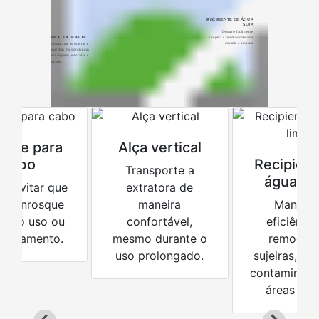
RECIPIENTE DE ÁGUA
SUJA
Descarte facilmente
BICO EXTRATOR
a sujeira e resíduos coletados
durante a limpeza.
Alcança até as sujeiras e
manchas mais profundas
em carpetes, estofados e
tapetes.
orte para
Alça vertical
cabo
Recipient
Transporte a
água li
 a evitar que
extratora de
bo enrosque
maneira
Mantém
nte o uso ou
confortável,
eficiência
zenamento.
mesmo durante o
remoção
uso prolongado.
sujeiras, ev
contaminant
áreas lim