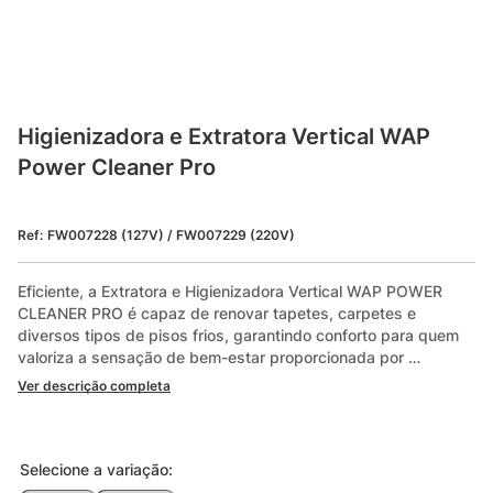
Higienizadora e Extratora Vertical WAP 
Power Cleaner Pro
Ref
:
FW007228 (127V) / FW007229 (220V)
Eficiente, a Extratora e Higienizadora Vertical WAP POWER 
CLEANER PRO é capaz de renovar tapetes, carpetes e 
diversos tipos de pisos frios, garantindo conforto para quem 
valoriza a sensação de bem-estar proporcionada por 
ambientes limpos. Além disso, ela borrifa, esfrega e extrai até 
Ver descrição completa
as sujeiras mais profundas, tornando o trabalho muito mais 
fácil. 

Com potente motor de 2000W e alto poder de sucção, a 
Selecione a
variação
:
Extratora Vertical WAP POWER CLEANER PRO é a melhor 