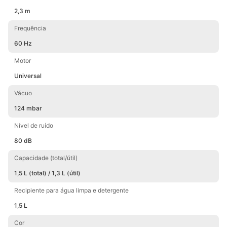
2,3 m
Frequência
60 Hz
Motor
Universal
Vácuo
124 mbar
Nível de ruído
80 dB
Capacidade (total/útil)
1,5 L (total) / 1,3 L (útil)
Recipiente para água limpa e detergente
1,5 L
Cor