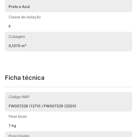
Preto e Azul
Classe de isolação
II
Cubagem
0,1070 m³
Ficha técnica
Código WAP
FW007228 (127V) / FW007229 (220V)
Peso bruto
7 kg
Peso líquido