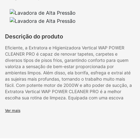
Descrição do produto
Eficiente, a Extratora e Higienizadora Vertical WAP POWER
CLEANER PRO é capaz de renovar tapetes, carpetes e
diversos tipos de pisos frios, garantindo conforto para quem
valoriza a sensação de bem-estar proporcionada por
ambientes limpos. Além disso, ela borrifa, esfrega e extrai até
as sujeiras mais profundas, tornando o trabalho muito mais
fácil. Com potente motor de 2000W e alto poder de sucção, a
Extratora Vertical WAP POWER CLEANER PRO é a melhor
escolha sua rotina de limpeza. Equipada com uma escova
elétrica oscilante 2 em 1, ideal para pisos frios e quentes, como
cerâmica, porcelanato, tapetes e carpetes, ela limpa os
Ver mais
ambientes com mais facilidade. O design vertical ergonômico
permite uma utilização prática e facilita o armazenamento.
Além disso, o equipamento acompanha uma mangueira de 2,3
metros com gatilho spray, escova e bico extrator, tornando a