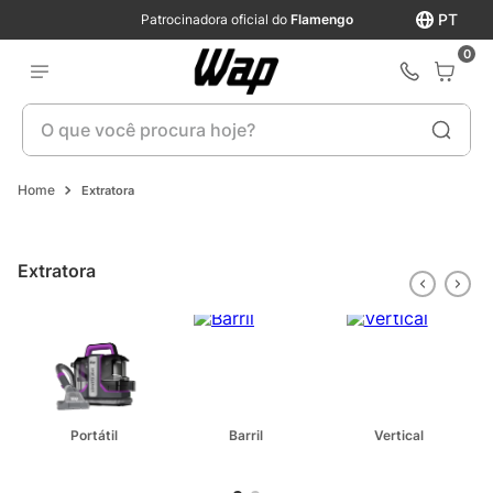
PT
Patrocinadora oficial do
Flamengo
0
O que você procura hoje?
Extratora
Extratora
Portátil
Barril
Vertical