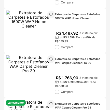
Compare
Extratora de Carpetes e Estofados 
1600W WAP Home Cleaner
R$
1
.
487
,
92
à vista no pix
ou
R$
1
.
599
,
91
em até
10
x de
R$
159
,
99
Compare
Extratora de Carpetes e Estofados 
WAP Carpet Cleaner Pro 30
R$
1
.
766
,
90
à vista no pix
ou
R$
1
.
899
,
89
em até
10
x de
R$
189
,
98
Compare
Lançamento
Extratora de Carpetes e Estofados 
WAP Carpet Cleaner Pro 25