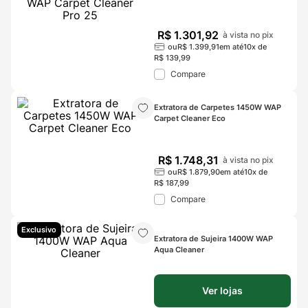
R$
1
.
301
,
92
à vista no pix
ou
R$
1
.
399
,
91
em até
10
x de
R$
139
,
99
Compare
Extratora de Carpetes 1450W WAP 
Carpet Cleaner Eco
R$
1
.
748
,
31
à vista no pix
ou
R$
1
.
879
,
90
em até
10
x de
R$
187
,
99
Compare
Exclusivo
Extratora de Sujeira 1400W WAP 
Aqua Cleaner
Ver lojas