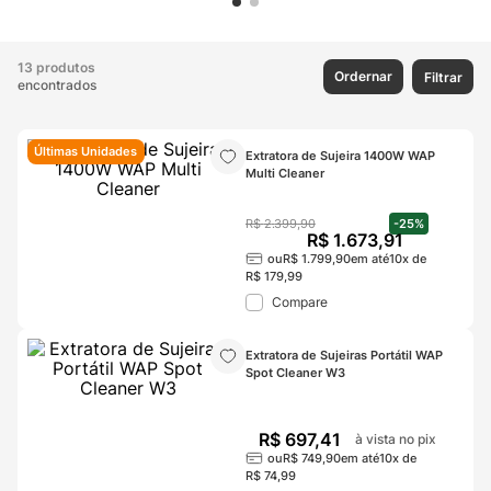
13 produtos
Ordernar
Filtrar
encontrados
Últimas Unidades
Extratora de Sujeira 1400W WAP 
Multi Cleaner
R$
2
.
399
,
90
-
25%
R$
1
.
673
,
91
ou
R$
1
.
799
,
90
em até
10
x de
R$
179
,
99
Compare
Extratora de Sujeiras Portátil WAP 
Spot Cleaner W3
R$
697
,
41
à vista no pix
ou
R$
749
,
90
em até
10
x de
R$
74
,
99