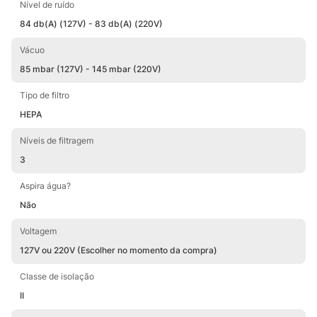
99,5% das micropartículas de sujeira, fungos e
Nível de ruído
ácaros, e garante o retorno de um ar muito mais
84 db(A) (127V) - 83 db(A) (220V)
puro e saudável para o seu ambiente.
Vácuo
Por ser compacto e desmontável, é muito
85 mbar (127V) - 145 mbar (220V)
prático para guardar.
Tipo de filtro
Conheça e surpreenda-se com o aspirador de pó
HEPA
vertical
WAP Silent Speed Max
. Um produto
com a tecnologia e o já conhecido padrão de
Níveis de filtragem
qualidade WAP!
3
Aspira água?
Não
Voltagem
127V ou 220V (Escolher no momento da compra)
Classe de isolação
II