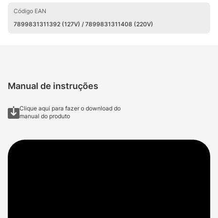
Código EAN
7899831311392 (127V) / 7899831311408 (220V)
Manual de instruções
Clique aqui para fazer o download do
manual do produto