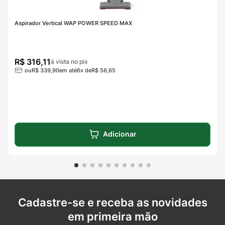
Aspirador Vertical WAP POWER SPEED MAX
R$
316
,
11
à vista no pix
ou
R$
339
,
90
em até
6
x de
R$
56
,
65
Adicionar
Cadastre-se e receba as novidades
em primeira mão