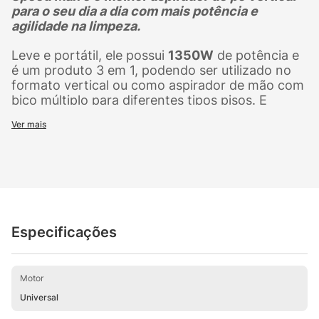
para o seu dia a dia com mais potência e
agilidade na limpeza.
Leve e portátil, ele possui
1350W
de potência e
é um produto 3 em 1, podendo ser utilizado no
formato vertical ou como aspirador de mão com
bico múltiplo para diferentes tipos pisos. E
também com bico canto para limpeza de difícil
Ver mais
acesso.
Além disso, a
tecnologia cyclone
aumenta o seu
poder de sucção e faz com que a sujeira seja
aspirada com muito mais eficiência.
O aspirador de pó vertical
WAP Silent Speed
Especificações
Max
vem equipado com o exclusivo sistema
360º, que aumenta os ângulos de aspiração, e
cabo elétrico de 5 metros, facilitando a limpeza
de locais de difícil acesso, como embaixo de
Motor
camas, armários ou cantos de sofás. Outro
Universal
grande diferencial é o filtro
HEPA
, que retém até