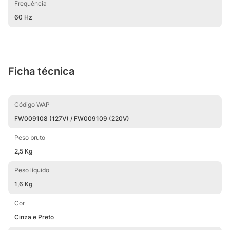
Frequência
60 Hz
Ficha técnica
Código WAP
FW009108 (127V) / FW009109 (220V)
Peso bruto
2,5 Kg
Peso líquido
1,6 Kg
Cor
Cinza e Preto