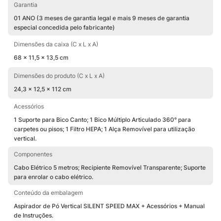
Garantia
01 ANO (3 meses de garantia legal e mais 9 meses de garantia
especial concedida pelo fabricante)
Dimensões da caixa (C x L x A)
68 x 11,5 x 13,5 cm
Dimensões do produto (C x L x A)
24,3 x 12,5 x 112 cm
Acessórios
1 Suporte para Bico Canto; 1 Bico Múltiplo Articulado 360° para
carpetes ou pisos; 1 Filtro HEPA; 1 Alça Removível para utilização
vertical.
Componentes
Cabo Elétrico 5 metros; Recipiente Removível Transparente; Suporte
para enrolar o cabo elétrico.
Conteúdo da embalagem
Aspirador de Pó Vertical SILENT SPEED MAX + Acessórios + Manual
de Instruções.