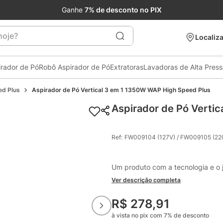
Ganhe
7% de desconto no PIX
je?
Localiza
irador de Pó
Robô Aspirador de Pó
Extratoras
Lavadoras de Alta Pres
ed Plus
Aspirador de Pó Vertical 3 em 1 1350W WAP High Speed Plus
Aspirador de Pó Verti
Ref
:
FW009104 (127V) / FW009105 (22
Um produto com a tecnologia e o
Ver descrição completa
R$
278
,
91
à vista no pix com
7
%
de desconto