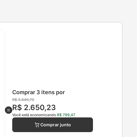
Comprar 3 itens por
R$
3
.
449
,
70
R$
2
.
650
,
23
Você está economizando
R$
799
,
47
Comprar junto