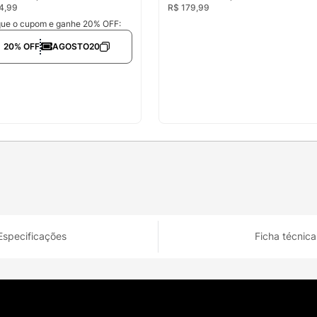
4
,
99
R$
179
,
99
que o cupom e ganhe 20% OFF:
20% OFF
AGOSTO20
Especificações
Ficha técnica