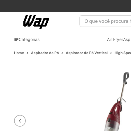
Patrocinadora oficial do
Flamengo
⚫🔴🏆
O que você procura ho
Categorias
Air Fryer
Asp
Aspirador de Pó
Aspirador de Pó Vertical
High Spe