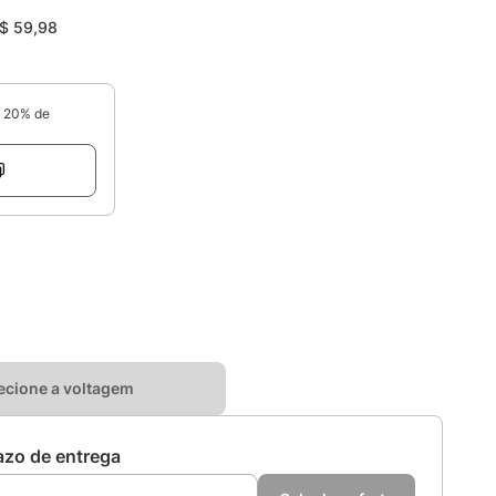
$
59
,
98
e 20% de
ecione a voltagem
razo de entrega