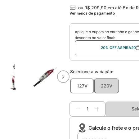
ou
R$
299
,
90
em até
5
x de
R
Ver meios de pagamento
Aplique o cupom no carrinho e ganh
desconto no valor final:
20% OFF
ASPIRA20
Selecione a
variação
:
127V
220V
Sel
Calcule o frete e o p