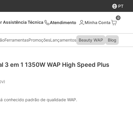
PT
0
r Assistência Técnica
Atendimento
são
Ferramentas
Promoções
Lançamentos
Beauty WAP
Blog
cal 3 em 1 1350W WAP High Speed Plus
0V)
 já conhecido padrão de qualidade WAP.