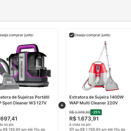
esejo comprar junto:
Desejo comprar junto:
atora de Sujeiras Portátil
Extratora de Sujeira 1400W
 Spot Cleaner W3 127V
WAP Multi Cleaner 220V
R$
2
.
399
,
90
-
25
%
697
,
41
R$
1
.
673
,
91
ta no pix
à vista no pix
ou
R$
749
,
90
em até 10x de
ou
R$
1
.
799
,
90
em até 10x de