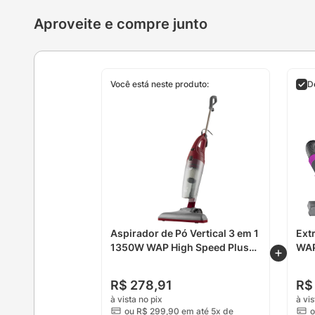
Aproveite e compre junto
Você está neste produto:
D
Aspirador de Pó Vertical 3 em 1
Extr
1350W WAP High Speed Plus
WAP
127V
R$
278
,
91
R$
à vista no pix
à vis
ou
R$
299
,
90
em até 5x de