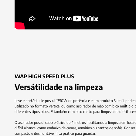
Leve
Outro
Clique
WAP
WAP
Versátilidade
Versátil
Veja
Mais
Retém
Capacidade
Mais
Por
e
grande
nos
Bocal
Filtro
Recipiente
Boca
Raste
HIGH
HIGH
agilidade.
impurezas
de
praticidade.
ser
portátil,
diferencial
destaques
múltiplo
hepa
canto
extensora
na
e
os
SPEED
SPEED
do
1.2L.
compacto
ele
do
sobre
PLUS
PLUS
ar.
e
possui
WAP
a
limpeza
prático,
principais
desmontável,
1350W
High
imagem
fica
de
Speed
para
o
benefícios
prático
potência
Plus
ver
para
e
é
as
melhor
do
guardar.
é
a
informações.
um
tecnologia
aspirador
WAP
produto
cyclone
3
que
para
HIGH
em
compacta
1,
toda
o
SPEED
podendo
a
ser
sujeira,
seu
PLUS
utilizado
aumentando
no
o