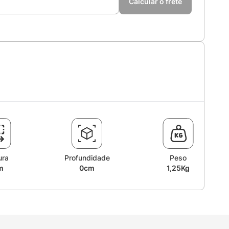
Calcular o frete
ura
Profundidade
Peso
m
0cm
1,25Kg