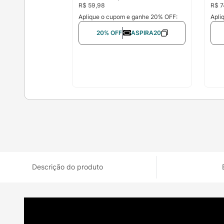
R$
59
,
98
R$
7
Aplique o cupom e ganhe 20% OFF:
Apli
20% OFF
ASPIRA20
Descrição do produto