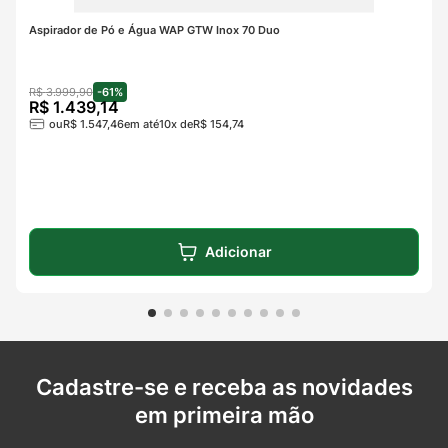
Aspirador de Pó e Água WAP GTW Inox 70 Duo
R$
3
.
999
,
90
-
61%
R$
1
.
439
,
14
ou
R$
1
.
547
,
46
em até
10
x de
R$
154
,
74
Adicionar
Cadastre-se e receba as novidades
em primeira mão