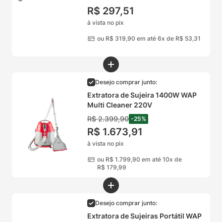
R$
297
,
51
à vista no pix
ou
R$
319
,
90
em até 6x de
R$
53
,
31
Desejo comprar junto:
Extratora de Sujeira 1400W WAP
Multi Cleaner 220V
R$
2
.
399
,
90
-
25
%
R$
1
.
673
,
91
à vista no pix
ou
R$
1
.
799
,
90
em até 10x de
R$
179
,
99
Desejo comprar junto:
Extratora de Sujeiras Portátil WAP