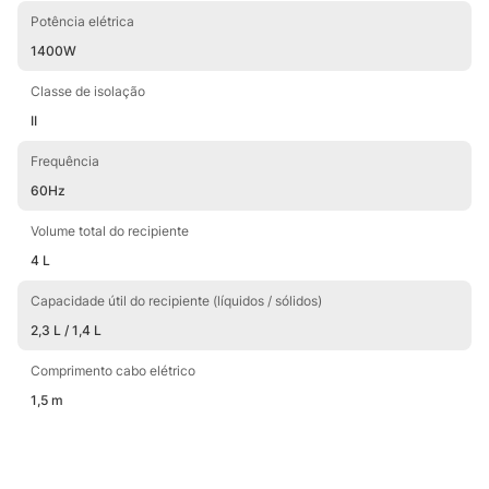
Potência elétrica
1400W
Classe de isolação
II
Frequência
60Hz
Volume total do recipiente
4 L
Capacidade útil do recipiente (líquidos / sólidos)
2,3 L / 1,4 L
Comprimento cabo elétrico
1,5 m