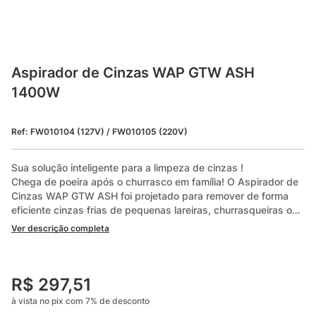
Aspirador de Cinzas WAP GTW ASH 
1400W
Ref
:
FW010104 (127V) / FW010105 (220V)
Sua solução inteligente para a limpeza de cinzas !

Chega de poeira após o churrasco em família! O Aspirador de 
Cinzas WAP GTW ASH foi projetado para remover de forma 
eficiente cinzas frias de pequenas lareiras, churrasqueiras ou 
fogões a lenha. Com sua capacidade de aspirar partículas 
Ver descrição completa
finas com rapidez e segurança, ele é a solução ideal para 
manter seu espaço sempre limpo. 

Fazer a limpeza de cinzas com pás, vassouras e sacos de lixo 
R$
297
,
51
ficou no passado. Com 1400W de potência e os eficientes 
à vista no pix com
7
%
de desconto
bicos canto e curvo, você tem uma solução moderna para 