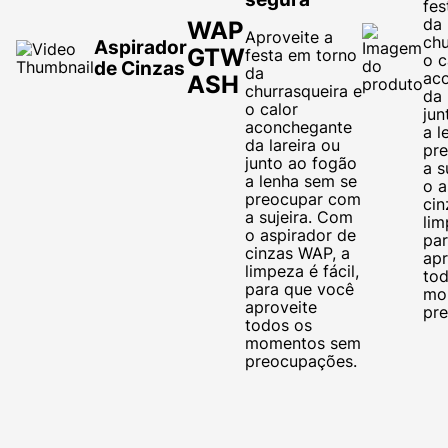
fes
da
WAP
Aproveite a
chu
Aspirador
GTW
festa em torno
o c
de Cinzas
da
ac
ASH
churrasqueira e
da 
o calor
jun
aconchegante
a l
da lareira ou
pr
junto ao fogão
a s
a lenha sem se
o a
preocupar com
cin
a sujeira. Com
lim
o
aspirador de
pa
cinzas WAP
, a
apr
limpeza é fácil,
to
para que você
mo
aproveite
pr
todos os
momentos sem
preocupações.