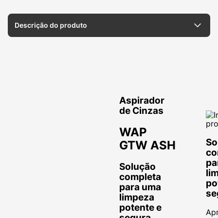
Descrição do produto
Aspirador
de Cinzas
WAP
co curvo
So
GTW ASH
co
urvatura do bico curvo permite alcançar diferentes superfíci
pa
Solução
li
completa
po
para uma
se
limpeza
potente e
Apr
segura