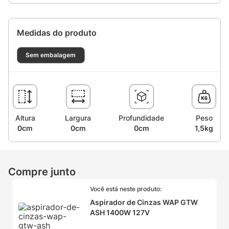
Após a diversão, relaxe sabendo que a limpeza será uma 
tarefa simples. Potente, duradouro, fácil de usar, versátil e 
seguro para sua rotina, com o Aspirador de Cinzas WAP GTW 
Medidas do produto
ASH você pode aproveitar sua churrasqueira, lareira ou fogão 
a lenha ao máximo, sem se preocupar com a bagunça depois. 

Sem embalagem
WAP | Deixa tudo mais fácil
Altura
Largura
Profundidade
Peso
0cm
0cm
0cm
1,5kg
Compre junto
Você está neste produto:
Aspirador de Cinzas WAP GTW
ASH 1400W 127V