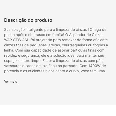
Descrição do produto
Sua solução inteligente para a limpeza de cinzas ! Chega de
poeira após o churrasco em família! O Aspirador de Cinzas
WAP GTW ASH foi projetado para remover de forma eficiente
cinzas frias de pequenas lareiras, churrasqueiras ou fogões a
lenha. Com sua capacidade de aspirar partículas finas com
rapidez e segurança, ele é a solução ideal para manter seu
espaço sempre limpo. Fazer a limpeza de cinzas com pás,
vassouras e sacos de lixo ficou no passado. Com 1400W de
potência e os eficientes bicos canto e curvo, você tem uma
solução moderna para encarar os desafios da aspiração. Sua
mangueira com trama de aço de 1,2 metros, garante alto
Ver mais
desempenho, resistência e liberdade de movimento durante o
trabalho. Compacto e portátil, o GTW ASH possui um recipiente
de resíduos com capacidade de 4 litros, revestido com aço
resistente, que proporciona mais durabilidade. O cabo de
alimentação de 1,5 metros alcança facilmente até os cantos
mais difíceis, tornando a limpeza confortável e segura em