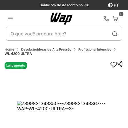
PT
Ganhe
5% de desconto no PIX
0
O que você procura hoje?
Desobstruidoras de Alta Pressão
Profissional Intensivo
WL 4200 ULTRA
Lançamento
Lançamento