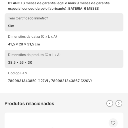
e comércio.
01 ANO (3 meses de garantia legal e mais 9 meses de garantia
especial concedida pelo fabricante). BATERIA: 6 MESES
Tem Certificado Inmetro?
Sim
Dimensões da caixa (C x L x A)
41,5 x 28 x 31,5 cm
Dimensões do produto (C x L x A)
38.5 x 26 x 30
Código EAN
7899831343850 (127V) / 7899831343867 (220V)
Produtos relacionados