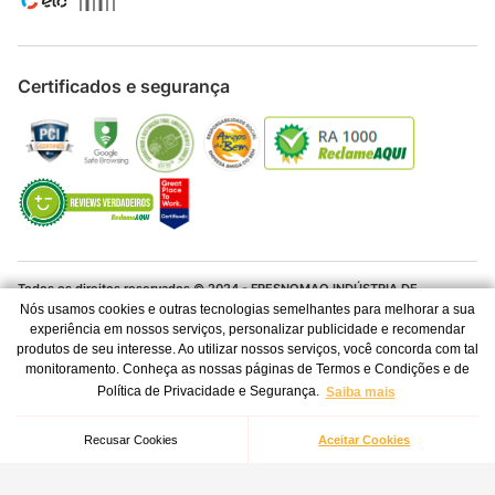
Certificados e segurança
Todos os direitos reservados © 2024 - FRESNOMAQ INDÚSTRIA DE
MÁQUINAS S.A. - CNPJ 06.337.280/0001-04
Nós usamos cookies e outras tecnologias semelhantes para melhorar a sua
experiência em nossos serviços, personalizar publicidade e recomendar
Os preços e condições de pagamento são válidos para o dia de hoje e
produtos de seu interesse. Ao utilizar nossos serviços, você concorda com tal
exclusivas via Internet. Ofertas válidas até o término de nossos estoques
monitoramento. Conheça as nossas páginas de Termos e Condições e de
para a Internet. Vendas sujeitas à análise, confirmação de dados e
WL 4200 ULTRA
Política de Privacidade e Segurança.
Saiba mais
estoque. As imagens são ilustrativas e informações sobre os produtos são
R$
1
.
348
,
41
resumidas e sujeitas à alteração sem aviso prévio.
Selecione a tensão / voltagem
à vista no pix com
Recusar Cookies
Aceitar Cookies
7
%
de desconto
Feito por
Tecnologia