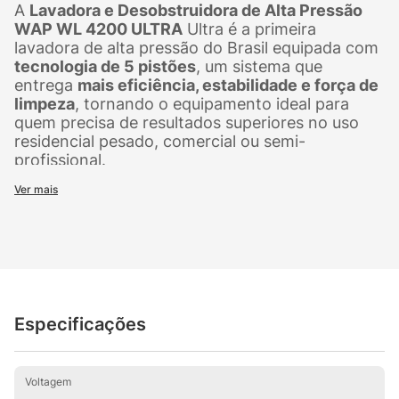
A
Lavadora e Desobstruidora de Alta Pressão
WAP WL 4200 ULTRA
Ultra é a primeira
lavadora de alta pressão do Brasil equipada com
tecnologia de 5 pistões
, um sistema que
entrega
mais eficiência, estabilidade e força de
limpeza
, tornando o equipamento ideal para
quem precisa de resultados superiores no uso
residencial pesado, comercial ou semi-
profissional.
Ver mais
Com
2200W de potência
,
1305 PSI
de pressão
máxima e
510 L/h de vazão
, a WL 4200 Ultra
remove até as sujeiras mais difíceis com rapidez,
precisão e menor esforço. Mesmo com um
desempenho tão elevado, oferece
economia de
até 80% de água
, consumindo apenas 9 L/min.
Especificações
O design compacto de apenas 39,2 cm, e a base
estável facilitam o manuseio, transporte e
armazenamento. A lavadora acompanha um
conjunto completo de acessórios, incluindo
Voltagem