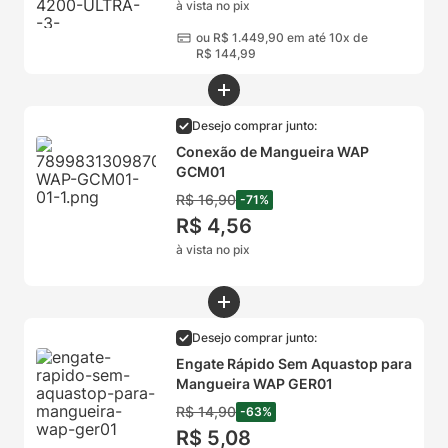
à vista no pix
ou
R$
1
.
449
,
90
em até 10x de
R$
144
,
99
Desejo comprar junto:
Conexão de Mangueira WAP
GCM01
R$
16
,
90
-
71
%
R$
4
,
56
à vista no pix
Desejo comprar junto:
Engate Rápido Sem Aquastop para
Mangueira WAP GER01
R$
14
,
90
-
63
%
R$
5
,
08