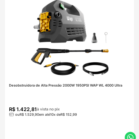
Desobstruidora de Alta Pressão 2000W 1950PSI WAP WL 4000 Ultra
R$
1
.
422
,
81
à vista no pix
ou
R$
1
.
529
,
90
em até
10
x de
R$
152
,
99