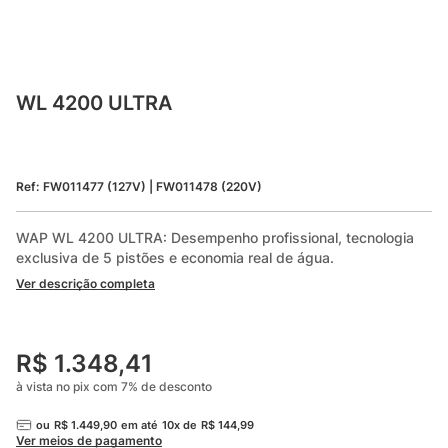
WL 4200 ULTRA
Ref
:
FW011477 (127V) | FW011478 (220V)
WAP WL 4200 ULTRA: Desempenho profissional, tecnologia 
exclusiva de 5 pistões e economia real de água.
Ver descrição completa
R$
1
.
348
,
41
à vista no pix com
7
%
de desconto
ou
R$
1
.
449
,
90
em até
10
x de
R$
144
,
99
Ver meios de pagamento