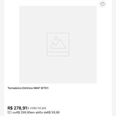
Torradeira Elétrica WAP WTE1
R$
278
,
91
à vista no pix
ou
R$
299
,
90
em até
5
x de
R$
59
,
98