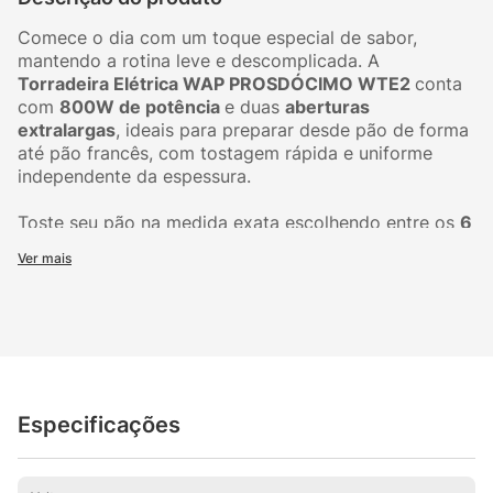
Comece o dia com um toque especial de sabor,
mantendo a rotina leve e descomplicada. A
Torradeira Elétrica WAP PROSDÓCIMO WTE2
conta
com
800W de potência
e duas
aberturas
extralargas
, ideais para preparar desde pão de forma
até pão francês, com tostagem rápida e uniforme
independente da espessura.
Toste seu pão na medida exata escolhendo entre os
6
níveis de tostagem
e acerte na cor e crocância do
Ver mais
seu jeito. A
função reaquecer
esquenta torradas já
prontas ou aquece pães sem tostar, enquanto a
função descongelar
permite preparar pães, wraps,
waffles e muito mais com praticidade, usando um
único produto.
Uma verdadeira experiência de filme, a
elevação
Especificações
automática
informa quando seu preparo está
finalizado, além do
desligamento automático
para
mais segurança no dia a dia. A limpeza também é