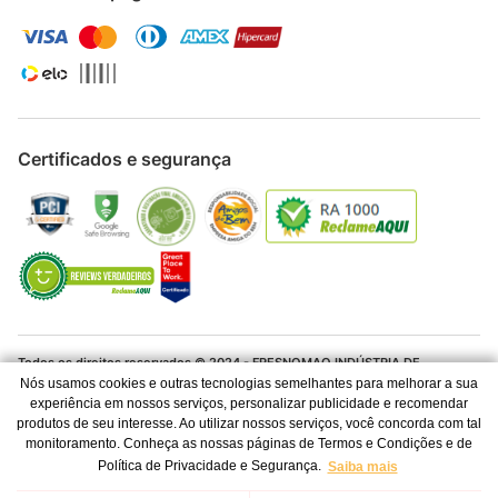
Certificados e segurança
Todos os direitos reservados © 2024 - FRESNOMAQ INDÚSTRIA DE
MÁQUINAS S.A. - CNPJ 06.337.280/0001-04
Nós usamos cookies e outras tecnologias semelhantes para melhorar a sua
experiência em nossos serviços, personalizar publicidade e recomendar
Os preços e condições de pagamento são válidos para o dia de hoje e
produtos de seu interesse. Ao utilizar nossos serviços, você concorda com tal
exclusivas via Internet. Ofertas válidas até o término de nossos estoques
monitoramento. Conheça as nossas páginas de Termos e Condições e de
para a Internet. Vendas sujeitas à análise, confirmação de dados e
Torradeira Elétrica WAP WTE2
Política de Privacidade e Segurança.
Saiba mais
estoque. As imagens são ilustrativas e informações sobre os produtos são
resumidas e sujeitas à alteração sem aviso prévio.