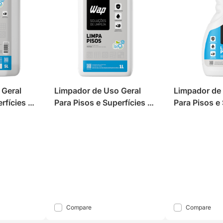
Geral 
Limpador de Uso Geral 
Limpador de 
rfícies 5L 
Para Pisos e Superfícies 1L 
Para Pisos e 
s
WAP Limpa Pisos
500mL WAP 
s
Ver lojas
Ver
Compare
Compare