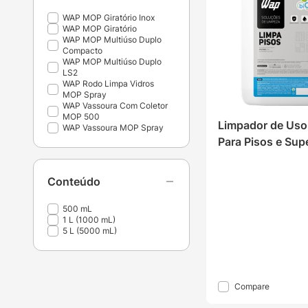
WAP MOP Giratório Inox
WAP MOP Giratório
WAP MOP Multiúso Duplo
Compacto
WAP MOP Multiúso Duplo
LS2
WAP Rodo Limpa Vidros
MOP Spray
WAP Vassoura Com Coletor
MOP 500
Limpador de Uso 
WAP Vassoura MOP Spray
Para Pisos e Supe
WAP Limpa Piso
Conteúdo
500 mL
1 L (1000 mL)
5 L (5000 mL)
Ver loja
Compare