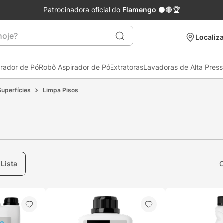
Patrocinadora oficial do
Flamengo
⚫🔴🏆
je?
Localiza
irador de Pó
Robô Aspirador de Pó
Extratoras
Lavadoras de Alta Pres
Superfícies
Limpa Pisos
Lista