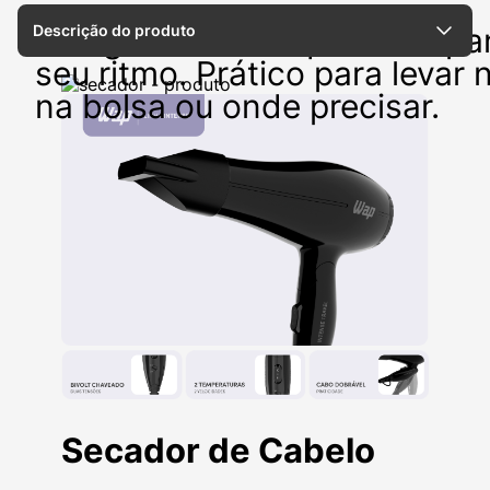
Descrição do produto
Design dobrável que acompa
seu ritmo. Prático para levar 
na bolsa ou onde precisar.
Secador de Cabelo