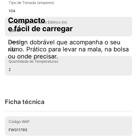
Tipo de Tomada (amperes)
WAP | DEIXA TUDO MAIS FÁCIL!
10A
Compacto
Comprimento do Cabo Elétrico (m)
e fácil de carregar
1,55 m
Design dobrável que acompanha o seu
Jato Frio
ritmo. Prático para levar na mala, na bolsa
Não
ou onde precisar.
Quantidade de Temperaturas
2
Ficha técnica
Código WAP
FW011785