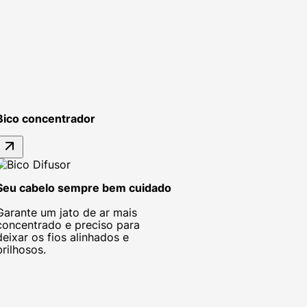
Bico concentrador
Seu cabelo sempre bem cuidado
Garante um jato de ar mais
concentrado e preciso para
deixar os fios alinhados e
brilhosos.