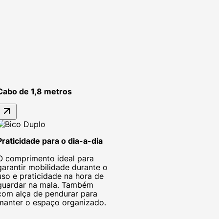
Cabo de 1,8 metros
Praticidade para o dia-a-dia
O comprimento ideal para
garantir mobilidade durante o
uso e praticidade na hora de
guardar na mala. Também
com alça de pendurar para
manter o espaço organizado.