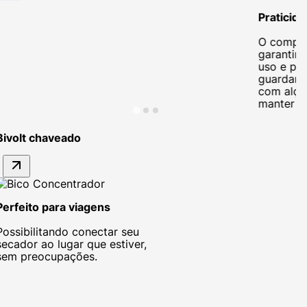
Praticida
O compri
garantir 
uso e pra
guardar 
com alça
manter o
Bivolt chaveado
Perfeito para viagens
Possibilitando conectar seu
secador ao lugar que estiver,
sem preocupações.