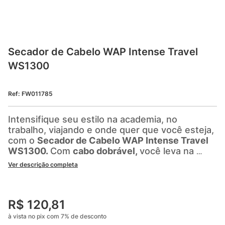
Secador de Cabelo WAP Intense Travel 
WS1300
Ref
:
FW011785
Intensifique seu estilo na academia, no 
trabalho, viajando e onde quer que você esteja, 
com o 
Secador de Cabelo WAP Intense Travel 
WS1300. 
Com 
cabo dobrável, 
você leva na 
bolsa, mochila ou mala, sem ocupar muito 
Ver descrição completa
espaço. Apesar de seu 
design leve e 
compacto
, ele entrega
 1300W de potência, 
ideal para uma secagem rápida e satisfatória.  
R$
120
,
81
Troque facilmente entre a tensão 127V e 220V 
à vista no pix com
7
%
de desconto
usando a função de 
bivolt chaveado, 
usando o 