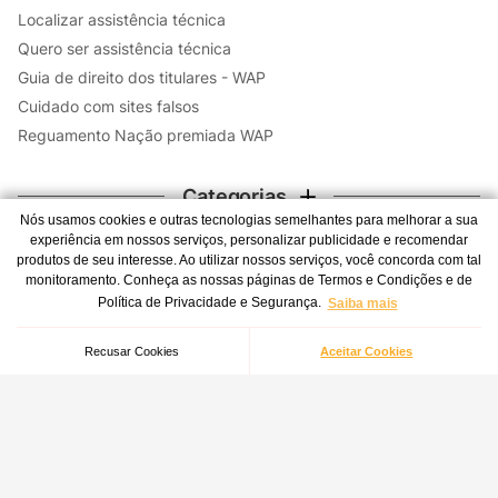
Localizar assistência técnica
Quero ser assistência técnica
Guia de direito dos titulares - WAP
Cuidado com sites falsos
Reguamento Nação premiada WAP
Categorias
Nós usamos cookies e outras tecnologias semelhantes para melhorar a sua
experiência em nossos serviços, personalizar publicidade e recomendar
Contato
produtos de seu interesse. Ao utilizar nossos serviços, você concorda com tal
monitoramento. Conheça as nossas páginas de Termos e Condições e de
WhatsApp
Secador de Cabelo WAP Intense Travel WS1300
Política de Privacidade e Segurança.
Saiba mais
R$
120
,
81
Atendimento 24 horas por dia, todos os dias da semana -
Selecione a voltagem
à vista no pix com
inclusive feriados.
Recusar Cookies
Aceitar Cookies
7
%
de desconto
(41) 3012-7272
Central de atendimento