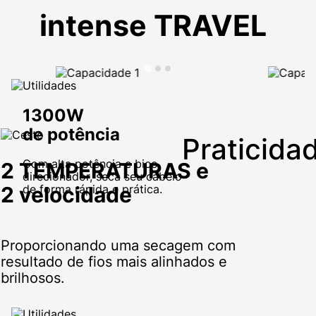
intense TRAVEL
1300W
de potência
Praticida
Com alta potência e bico
2 TEMPERATURAS e
direcionador, seca seu cabelo
2 velocidade
de forma rápida e prática.
Proporcionando uma secagem com
resultado de fios mais alinhados e
brilhosos.