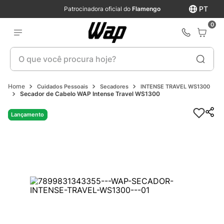
PT
Patrocinadora oficial do
Flamengo
0
O que você procura hoje?
Cuidados Pessoais
Secadores
INTENSE TRAVEL WS1300
Secador de Cabelo WAP Intense Travel WS1300
Lançamento
Lançamento