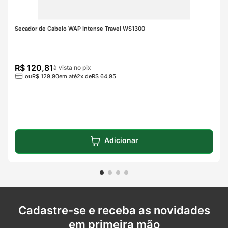
Secador de Cabelo WAP Intense Travel WS1300
R$
120
,
81
à vista no pix
ou
R$
129
,
90
em até
2
x de
R$
64
,
95
Adicionar
Cadastre-se e receba as novidades
em primeira mão