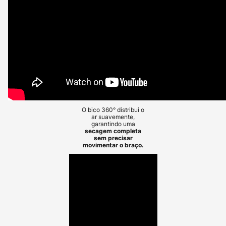
O bico 360° distribui o
ar suavemente,
garantindo uma
secagem completa
sem precisar
movimentar o braço.