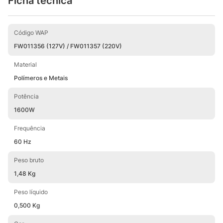
Ficha técnica
confiança. O
Secador de Cabelo WAP INTENSE
DRYER BLDC WS1800
entrega leveza, controle
e desempenho profissional, no ritmo da sua
Código WAP
rotina.
FW011356 (127V) / FW011357 (220V)
WAP | DEIXA TUDO MAIS FÁCIL!
Material
Polímeros e Metais
Potência
1600W
Frequência
60 Hz
Peso bruto
1,48 Kg
Peso líquido
0,500 Kg