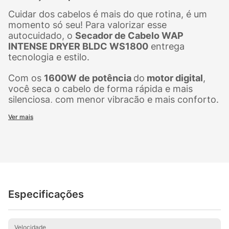
Cuidar dos cabelos é mais do que rotina, é um
momento só seu! Para valorizar esse
autocuidado, o
Secador de Cabelo WAP
INTENSE DRYER BLDC WS1800
entrega
tecnologia e estilo.
Com os
1600W de potência
do
motor digital
,
você seca o cabelo de forma rápida e mais
silenciosa, com menor vibração e mais conforto.
E com o
modo SelfClean
, o próprio secador
Ver mais
realiza a limpeza do filtro de forma automática,
um recurso exclusivo que protege o motor,
mantém a potência e reduz a manutenção.
O
modo memória
salva sua configuração
preferida, retomando a combinação com apenas
um toque. Já o painel digital traz acesso rápido a
Especificações
cinco modos diferentes, sendo eles:
jato frio,
cycles
, que alterna entre ar frio e quente,
automático
, com temperatura e velocidade
média,
selfclean
e
personalizado
, permitindo
Velocidade