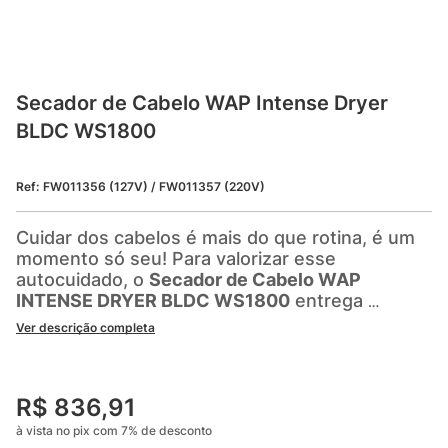
Secador de Cabelo WAP Intense Dryer 
BLDC WS1800
Ref
:
FW011356 (127V) / FW011357 (220V)
Cuidar dos cabelos é mais do que rotina, é um 
momento só seu! Para valorizar esse 
autocuidado, o 
Secador de Cabelo WAP 
INTENSE DRYER BLDC WS1800
 entrega 
tecnologia e estilo. 
Ver descrição completa
Com os 
1600W de potência 
do
 motor digital
, 
você seca o cabelo de forma rápida e mais 
R$
836
,
91
silenciosa, com menor vibração e mais 
conforto. E com o 
modo SelfClean
, o próprio 
à vista no pix com
7
%
de desconto
secador realiza a limpeza do filtro de forma 