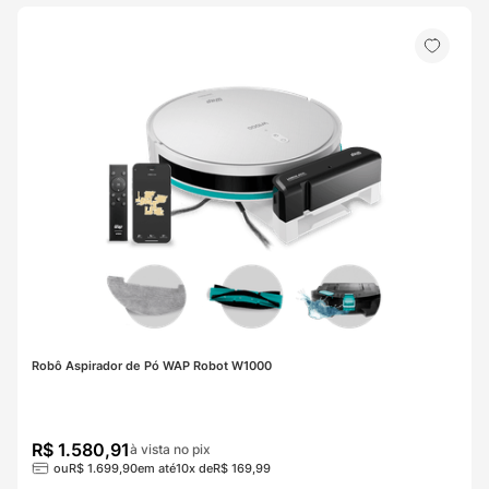
Robô Aspirador de Pó WAP Robot W1000
R$
1
.
580
,
91
à vista no pix
ou
R$
1
.
699
,
90
em até
10
x de
R$
169
,
99