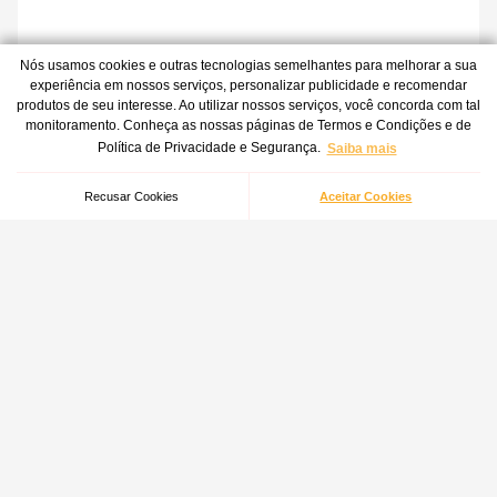
Nós usamos cookies e outras tecnologias semelhantes para melhorar a sua
experiência em nossos serviços, personalizar publicidade e recomendar
produtos de seu interesse. Ao utilizar nossos serviços, você concorda com tal
Adicionar
monitoramento. Conheça as nossas páginas de Termos e Condições e de
Robô Aspirador de Pó WAP ROBOT W310
Política de Privacidade e Segurança.
Saiba mais
R$
1
.
115
,
91
Selecione a voltagem
à vista no pix com
Recusar Cookies
Aceitar Cookies
7
%
de desconto
Cadastre-se e receba as novidades
em primeira mão
Nome
E-mail