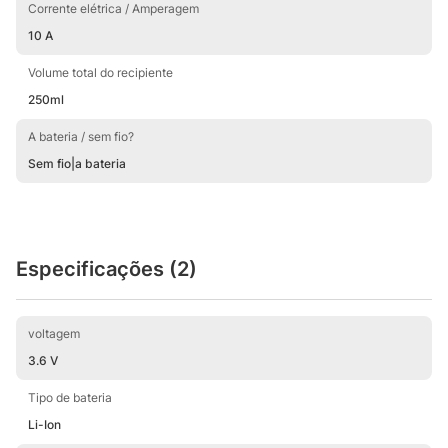
Corrente elétrica / Amperagem
10 A
Volume total do recipiente
250ml
A bateria / sem fio?
Sem fio|a bateria
Especificações (2)
voltagem
3.6 V
Tipo de bateria
Li-Ion