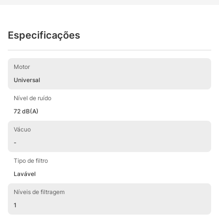
reservatório possui capacidade para 250ml de poeira e pode
ser lavado facilmente. WAP ROBOT W90 é um companheiro
para quem sofre de alergias e doenças respiratórias. Sem
Especificações
contar que é ideal para quem tem pets, pois deixa os
ambientes livres de pelos de animais. Um produto
revolucionário com o padrão de qualidade WAP.
Motor
Universal
Nível de ruído
72 dB(A)
Vácuo
-
Tipo de filtro
Lavável
Níveis de filtragem
1