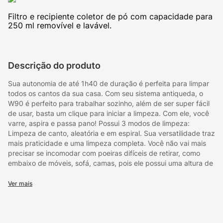
Filtro e recipiente coletor de pó com capacidade para
250 ml removível e lavável.
Descrição do produto
Sua autonomia de até 1h40 de duração é perfeita para limpar
todos os cantos da sua casa. Com seu sistema antiqueda, o
W90 é perfeito para trabalhar sozinho, além de ser super fácil
de usar, basta um clique para iniciar a limpeza. Com ele, você
varre, aspira e passa pano! Possui 3 modos de limpeza:
Limpeza de canto, aleatória e em espiral. Sua versatilidade traz
mais praticidade e uma limpeza completa. Você não vai mais
precisar se incomodar com poeiras difíceis de retirar, como
embaixo de móveis, sofá, camas, pois ele possui uma altura de
8cm facilitando a limpeza desses locais de difícil acesso. Por
conta de suas rodas emborrachadas é possível subir em
Ver mais
superfícies irregulares. O robô aspirador WAP ROBOT W90
conta com sensores infravermelho antiqueda e colisão, que
redirecionam seu trajeto sempre que encontra qualquer
obstáculo pela frente. Possui bateria recarregável seu