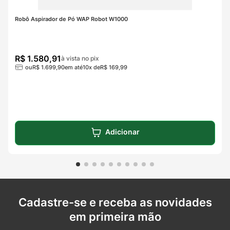
Robô Aspirador de Pó WAP Robot W1000
R$
1
.
580
,
91
à vista no pix
ou
R$
1
.
699
,
90
em até
10
x de
R$
169
,
99
Adicionar
Cadastre-se e receba as novidades
em primeira mão