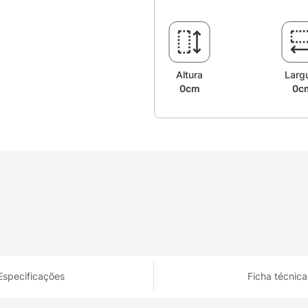
Altura
Larg
0cm
0c
Especificações
Ficha técnica