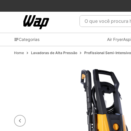
Patrocinadora oficial do
Flamengo
⚫🔴🏆
O que você procura ho
Categorias
Air Fryer
Asp
Lavadoras de Alta Pressão
Profissional Semi-Intensivo