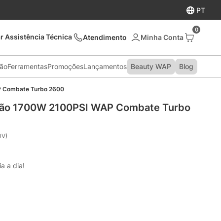
PT
0
r Assistência Técnica
Atendimento
são
Ferramentas
Promoções
Lançamentos
Beauty WAP
Blog
P Combate Turbo 2600
ssão 1700W 2100PSI WAP Combate Turbo 
0V)
a a dia!