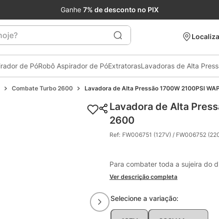
Ganhe
7% de desconto no PIX
je?
Localiza
irador de Pó
Robô Aspirador de Pó
Extratoras
Lavadoras de Alta Pres
Combate Turbo 2600
Lavadora de Alta Pressão 1700W 2100PSI WA
Lavadora de Alta Pre
2600
Ref
:
FW006751 (127V) / FW006752 (22
Para combater toda a sujeira do di
Ver descrição completa
Selecione a
variação
: