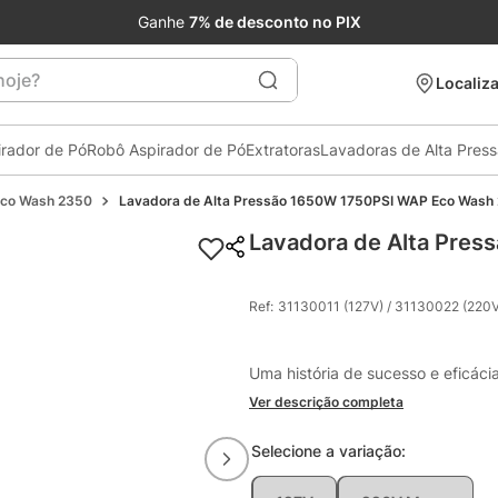
Ganhe
7% de desconto no PIX
je?
Localiza
irador de Pó
Robô Aspirador de Pó
Extratoras
Lavadoras de Alta Pres
co Wash 2350
Lavadora de Alta Pressão 1650W 1750PSI WAP Eco Wash
Lavadora de Alta Pre
Ref
:
31130011 (127V) / 31130022 (220V
Uma história de sucesso e eficáci
Ver descrição completa
Selecione a
variação
: