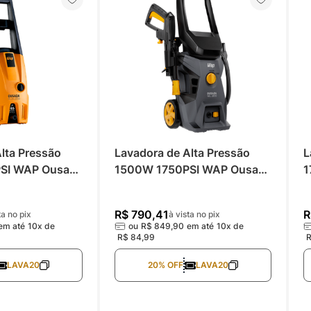
lta Pressão 
Lavadora de Alta Pressão 
L
SI WAP Ousada 
1500W 1750PSI WAP Ousada 
1
WL 2610
2
R$
790
,
41
R
ta no pix
à vista no pix
em até
10
x de
ou
R$
849
,
90
em até
10
x de
R$
84
,
99
LAVA20
20% OFF
LAVA20