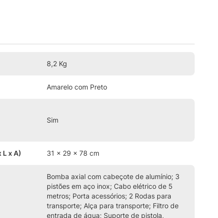
8,2 Kg
Amarelo com Preto
Sim
 L x A)
31 x 29 x 78 cm
Bomba axial com cabeçote de alumínio; 3
pistões em aço inox; Cabo elétrico de 5
metros; Porta acessórios; 2 Rodas para
transporte; Alça para transporte; Filtro de
entrada de água; Suporte de pistola,