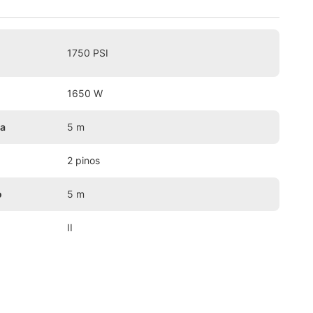
1750 PSI
1650 W
a
5 m
2 pinos
o
5 m
II