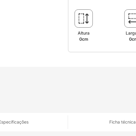
Altura
Larg
0cm
0c
Especificações
Ficha técnica