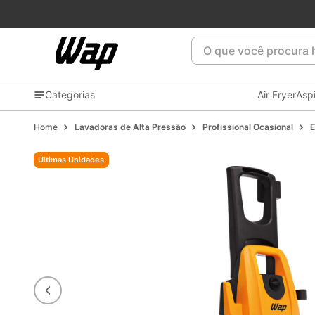
Patrocinadora oficial do
Flamengo
⚫🔴🏆
O que você procura ho
Categorias
Air Fryer
Asp
Lavadoras de Alta Pressão
Profissional Ocasional
E
Últimas Unidades
Últimas Unidades