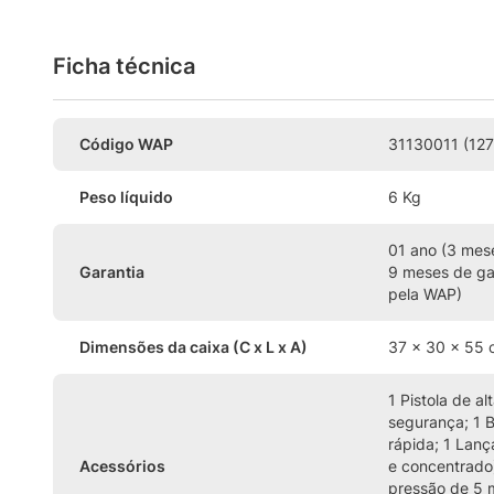
Ficha técnica
Código WAP
31130011 (127
Peso líquido
6 Kg
01 ano (3 mese
Garantia
9 meses de ga
pela WAP)
Dimensões da caixa (C x L x A)
37 x 30 x 55
1 Pistola de a
segurança; 1 
rápida; 1 Lanç
Acessórios
e concentrado)
pressão de 5 m