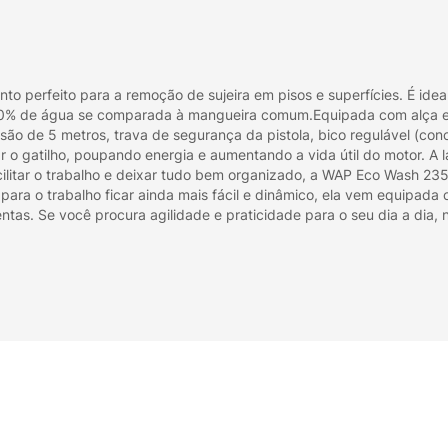
 perfeito para a remoção de sujeira em pisos e superfícies. É ideal 
 80% de água se comparada à mangueira comum.Equipada com alça e 
são de 5 metros, trava de segurança da pistola, bico regulável (con
ltar o gatilho, poupando energia e aumentando a vida útil do motor.
cilitar o trabalho e deixar tudo bem organizado, a WAP Eco Wash 2
para o trabalho ficar ainda mais fácil e dinâmico, ela vem equipad
as. Se você procura agilidade e praticidade para o seu dia a dia, 