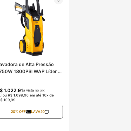
avadora de Alta Pressão 
750W 1800PSI WAP Líder 
200
$
1
.
022
,
91
à vista no pix
ou
R$
1
.
099
,
90
em até
10
x de
R$
109
,
99
20% OFF
LAVA20