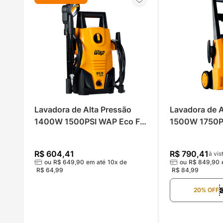
Lavadora de Alta Pressão 
Lavadora de A
1400W 1500PSI WAP Eco Fit 
1500W 1750P
2200
Plus 2200
R$
604
,
41
R$
790
,
41
à vis
ou
R$
649
,
90
em até
10
x de
ou
R$
849
,
90
R$
64
,
99
R$
84
,
99
20% OFF