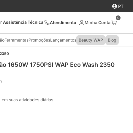
PT
0
r Assistência Técnica
Atendimento
são
Ferramentas
Promoções
Lançamentos
Beauty WAP
Blog
 2350
ssão 1650W 1750PSI WAP Eco Wash 2350
)
a em suas atividades diárias