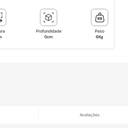
ura
Profundidade
Peso
m
0cm
6Kg
Avaliações