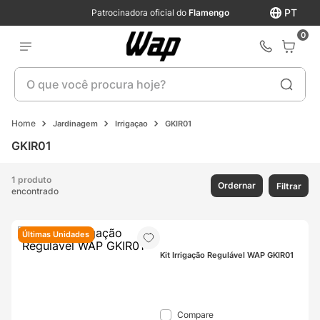
PT
Patrocinadora oficial do
Flamengo
0
O que você procura hoje?
Jardinagem
Irrigaçao
GKIR01
GKIR01
1 produto
Ordernar
Filtrar
encontrado
Últimas Unidades
Kit Irrigação Regulável WAP GKIR01
Compare