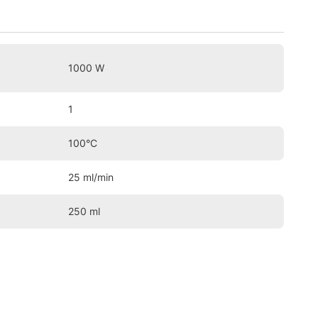
1000 W
1
100°C
25 ml/min
250 ml