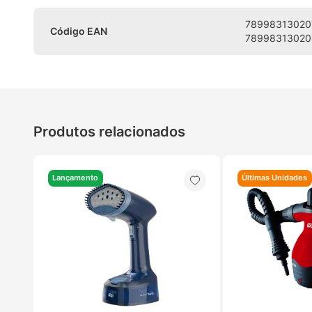
789983130207
Código EAN
78998313020
Produtos relacionados
Lançamento
Últimas Unidades