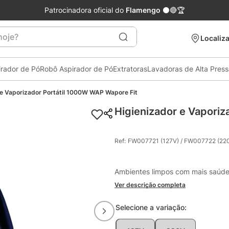
Patrocinadora oficial do
Flamengo
⚫🔴🏆
je?
Localiza
irador de Pó
Robô Aspirador de Pó
Extratoras
Lavadoras de Alta Pres
 e Vaporizador Portátil 1000W WAP Wapore Fit
Higienizador e Vapori
Ref
:
FW007721 (127V) / FW007722 (22
Ambientes limpos com mais saúde
Ver descrição completa
Selecione a
variação
: