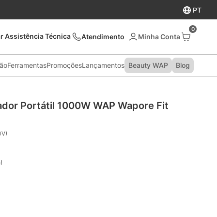
PT
0
r Assistência Técnica
Atendimento
são
Ferramentas
Promoções
Lançamentos
Beauty WAP
Blog
zador Portátil 1000W WAP Wapore Fit
0V)
!