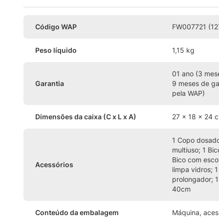
Código WAP
FW007721 (12
Peso líquido
1,15 kg
01 ano (3 mese
Garantia
9 meses de ga
pela WAP)
Dimensões da caixa (C x L x A)
27 x 18 x 24 
1 Copo dosador
multiuso; 1 Bi
Bico com escov
Acessórios
limpa vidros; 1
prolongador; 1
40cm
Conteúdo da embalagem
Máquina, acess