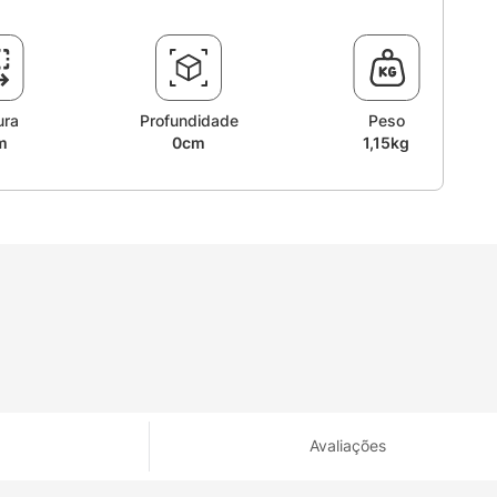
ura
Profundidade
Peso
m
0cm
1,15kg
Avaliações