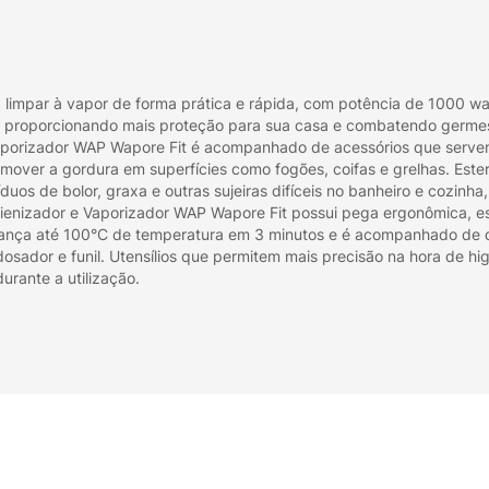
 limpar à vapor de forma prática e rápida, com potência de 1000 wa
veis, proporcionando mais proteção para sua casa e combatendo germe
aporizador WAP Wapore Fit é acompanhado de acessórios que servem
remover a gordura em superfícies como fogões, coifas e grelhas. Esteri
síduos de bolor, graxa e outras sujeiras difíceis no banheiro e cozi
enizador e Vaporizador WAP Wapore Fit possui pega ergonômica, est
ança até 100°C de temperatura em 3 minutos e é acompanhado de div
osador e funil. Utensílios que permitem mais precisão na hora de hig
rante a utilização.