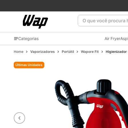
O que você procura ho
Categorias
Air Fryer
Asp
Vaporizadores
Portátil
Wapore Fit
Higienizador
Últimas Unidades
Últimas Unidades