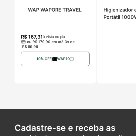
WAP WAPORE TRAVEL
Higienizador 
Portátil 100
Fit
R$
167
,
31
à vista no pix
ou
R$
179
,
90
em até
3
x de
R$
59
,
96
10% OFF
WAP10
Cadastre-se e receba as