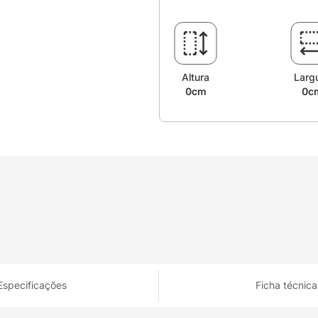
Altura
Larg
0cm
0c
Especificações
Ficha técnica