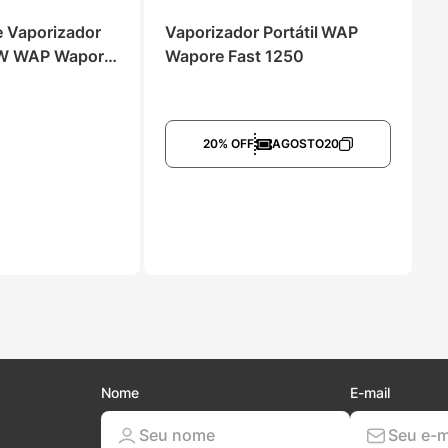
e Vaporizador 
Vaporizador Portátil WAP 
0W WAP Wapore 
Wapore Fast 1250
20% OFF
AGOSTO20
Nome
E-mail