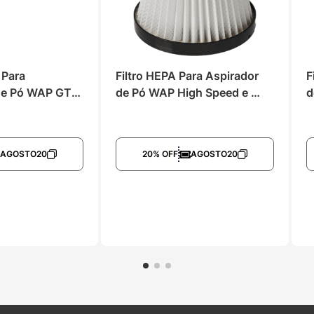
 Para 
Filtro HEPA Para Aspirador 
F
de Pó WAP GTW 
de Pó WAP High Speed e 
d
x 20
Similares
AGOSTO20
20% OFF
AGOSTO20