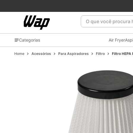
Patrocinadora oficial do
Flamengo
⚫🔴🏆
O que você procura ho
Categorias
Air Fryer
Asp
Acessórios
Para Aspiradores
Filtro
Filtro HEPA