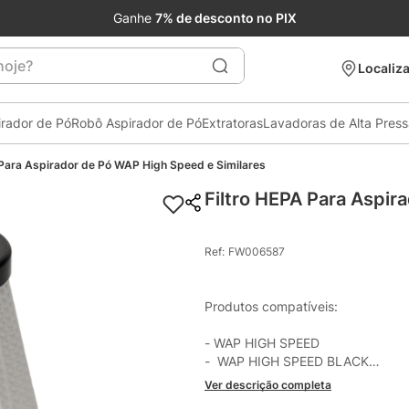
Ganhe
7% de desconto no PIX
je?
Localiza
irador de Pó
Robô Aspirador de Pó
Extratoras
Lavadoras de Alta Pres
 Para Aspirador de Pó WAP High Speed e Similares
Filtro HEPA Para Aspir
Ref
:
FW006587
Produtos compatíveis:

- WAP HIGH SPEED

-  WAP HIGH SPEED BLACK

- WAP HIGH SPEED PLUS

Ver descrição completa
- WAP HIGH SPEED MAX