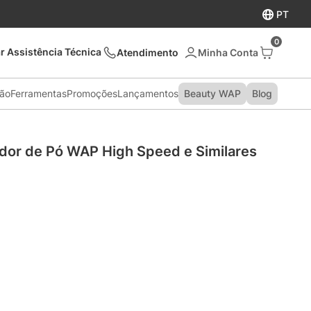
PT
0
r Assistência Técnica
Atendimento
são
Ferramentas
Promoções
Lançamentos
Beauty WAP
Blog
ador de Pó WAP High Speed e Similares