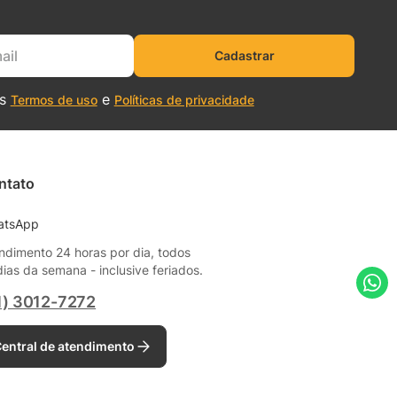
Cadastrar
os
e
Termos de uso
Políticas de privacidade
ntato
atsApp
ndimento 24 horas por dia, todos
dias da semana - inclusive feriados.
1) 3012-7272
entral de atendimento