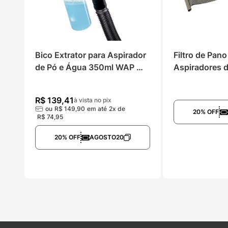
Bico Extrator para Aspirador 
Filtro de Pano
de Pó e Água 350ml WAP 
Aspiradores 
WBE02
20 e GTW Ino
R$
139
,
41
à vista no pix
ou
R$
149
,
90
em até
2
x de
20% OFF
R$
74
,
95
20% OFF
AGOSTO20