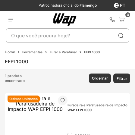
PT
Patrocinadora oficial do
Flamengo
0
O que você procura hoje?
Ferramentas
Furar e Parafusar
EFPI 1000
EFPI 1000
1 produto
Ordernar
Filtrar
encontrado
Últimas Unidades
Furadeira e Parafusadeira de Impacto 
WAP EFPI 1000