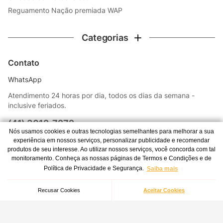
Reguamento Nação premiada WAP
Categorias
Contato
WhatsApp
Atendimento 24 horas por dia, todos os dias da semana -
inclusive feriados.
(41) 3012-7272
Nós usamos cookies e outras tecnologias semelhantes para melhorar a sua
experiência em nossos serviços, personalizar publicidade e recomendar
Central de atendimento
produtos de seu interesse. Ao utilizar nossos serviços, você concorda com tal
monitoramento. Conheça as nossas páginas de Termos e Condições e de
Escova Rotativa Para Aspirador de Pó WAP Turbo Mob 2 em 1
Política de Privacidade e Segurança.
Saiba mais
Redes Sociais
Indisponível
Recusar Cookies
Aceitar Cookies