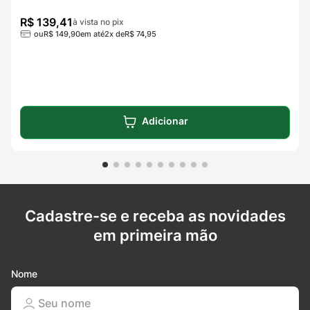
R$
139
,
41
à vista no pix
ou
R$
149
,
90
em até
2
x de
R$
74
,
95
Adicionar
Cadastre-se e receba as novidades
em primeira mão
Nome