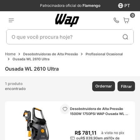
PT
Patrocinadora oficial do
Flamengo
0
O que você procura hoje?
Desobstruidoras de Alta Pressão
Profissional Ocasional
Ousada WL 2610 Ultra
Ousada WL 2610 Ultra
1 produto
Ordernar
Filtrar
encontrado
Desobstruidora de Alta Pressão 
1500W 1750PSI WAP Ousada WL 
2610 Ultra
R$
781
,
11
à vista no pix
ou
R$
839
,
90
em até
10
x de