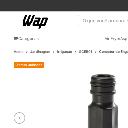
Patrocinadora oficial do
Flamengo
⚫🔴🏆
O que você procura ho
Categorias
Air Fryer
Asp
Jardinagem
Irrigaçao
GCER01
Conector de Eng
Últimas Unidades
Últimas Unidades