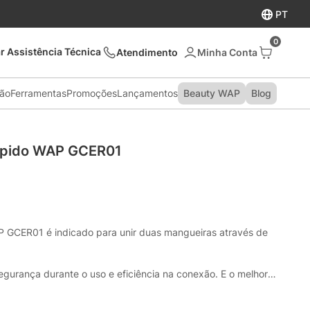
PT
0
r Assistência Técnica
Atendimento
são
Ferramentas
Promoções
Lançamentos
Beauty WAP
Blog
ápido WAP GCER01
 GCER01 é indicado para unir duas mangueiras através de 
segurança durante o uso e eficiência na conexão. E o melhor, 
e ferramentas para a instalação do mesmo.
