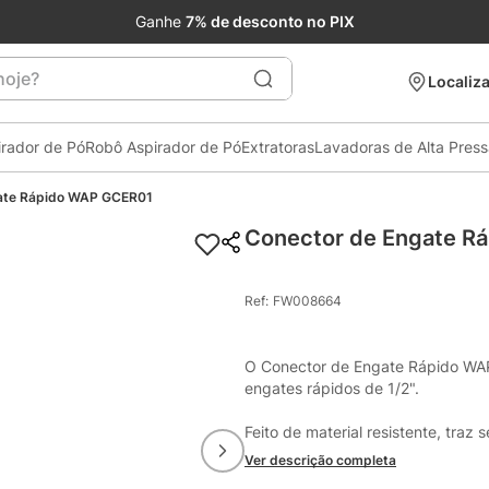
Ganhe
7% de desconto no PIX
je?
Localiza
irador de Pó
Robô Aspirador de Pó
Extratoras
Lavadoras de Alta Pres
ate Rápido WAP GCER01
Conector de Engate R
Ref
:
FW008664
O Conector de Engate Rápido WAP
engates rápidos de 1/2".

Feito de material resistente, traz 
sem a necessidade de utilização d
Ver descrição completa