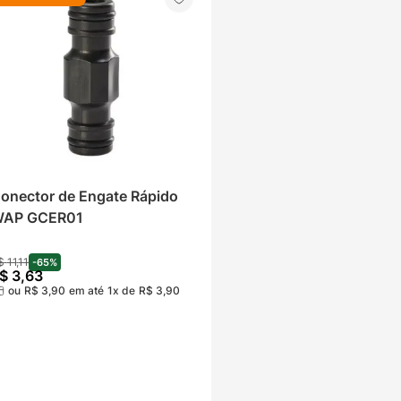
onector de Engate Rápido 
AP GCER01
$
11
,
11
-
65%
$
3
,
63
ou
R$
3
,
90
em até
1
x de
R$
3
,
90