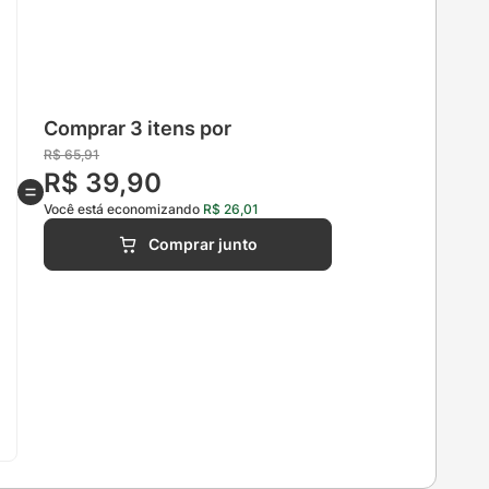
Comprar 3 itens por
R$
65
,
91
R$
39
,
90
Você está economizando
R$
26
,
01
Comprar junto