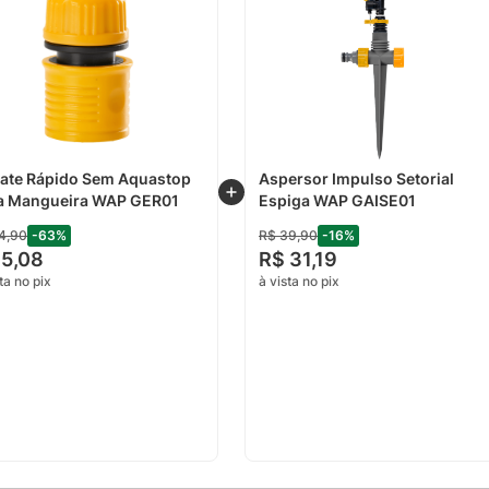
ate Rápido Sem Aquastop
Aspersor Impulso Setorial
a Mangueira WAP GER01
Espiga WAP GAISE01
4
,
90
-
63
%
R$
39
,
90
-
16
%
5
,
08
R$
31
,
19
ta no pix
à vista no pix