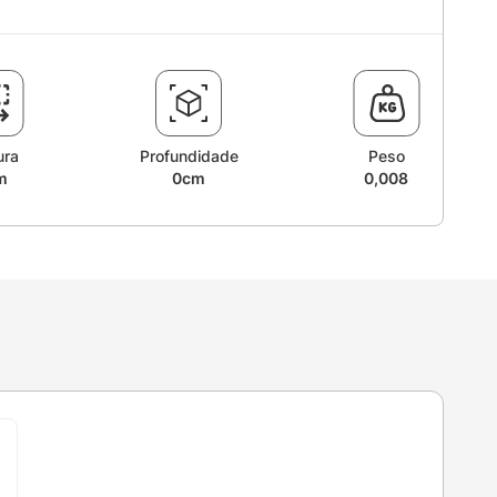
ura
Profundidade
Peso
m
0cm
0,008