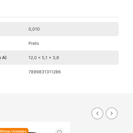
0,010
Preto
x A)
12,0 x 5,1 x 3,8
7899831311286
Últimas Unidades