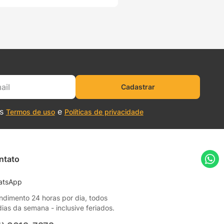
Cadastrar
os
e
Termos de uso
Políticas de privacidade
ntato
atsApp
ndimento 24 horas por dia, todos
dias da semana - inclusive feriados.