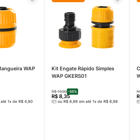
angueira WAP 
Kit Engate Rápido Simples 
C
WAP GKERS01
W
R$
19
,
90
R
-
55%
R$
8
,
35
R
 até
1
x de
R$
4
,
90
ou
R$
8
,
98
em até
1
x de
R$
8
,
98