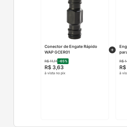
Conector de Engate Rápido
Eng
WAP GCER01
par
R$
11
,
11
-
65
%
R$
1
R$
3
,
63
R$
à vista no pix
à vis