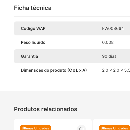
Ficha técnica
Código WAP
FW008664
Peso líquido
0,008
Garantia
90 dias
Dimensões do produto (C x L x A)
2,0 x 2,0 x 5,
Produtos relacionados
Últimas Unidades
Últimas Unidades