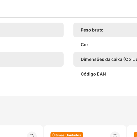
Peso bruto
Cor
Dimensões da caixa (C x L 
5
Código EAN
Últimas Unidades