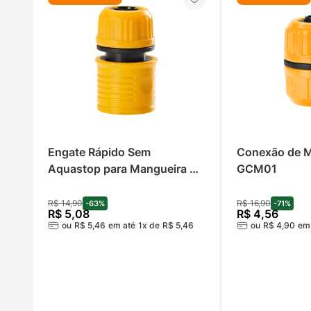
Engate Rápido Sem 
Conexão de M
Aquastop para Mangueira 
GCM01
WAP GER01
R$
14
,
90
R$
16
,
90
-
63%
-
71%
R$
5
,
08
R$
4
,
56
ou
R$
5
,
46
em até
1
x de
R$
5
,
46
ou
R$
4
,
90
em