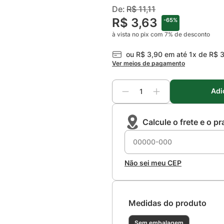
Um encaixe fácil e seguro, tornan
De:
R$
11
,
11
do sistema através dos conectores
R$
3
,
63
-
65%
Praticidade, conforto, segurança 
à vista no pix com
7
%
de desconto
ou
R$
3
,
90
em até
1
x de
R$
Ver meios de pagamento
Adi
Calcule o frete e o p
Não sei meu CEP
Medidas do produto
Sem embalagem