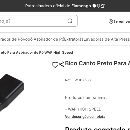
Patrocinadora oficial do
Flamengo
⚫🔴🏆
je?
Localiza
irador de Pó
Robô Aspirador de Pó
Extratoras
Lavadoras de Alta Pres
reto Para Aspirador de Pó WAP High Speed
Bico Canto Preto Para
Ref
:
FW007683
Produtos compatíveis:

- WAP HIGH SPEED
Ver descrição completa
Produto esgotado 