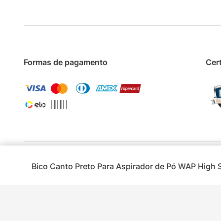
Formas de pagamento
Cer
Bico Canto Preto Para Aspirador de Pó WAP High
Todos os d
Os preços e condições de pagamento são válidos para o dia de hoje e ex
imagens são ilu