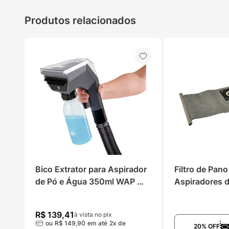
Produtos relacionados
Bico Extrator para Aspirador 
Filtro de Pano
de Pó e Água 350ml WAP 
Aspiradores 
WBE02
20 e GTW Ino
R$
139
,
41
à vista no pix
ou
R$
149
,
90
em até
2
x de
20% OFF