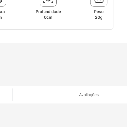
ura
Profundidade
Peso
m
0cm
20g
Avaliações