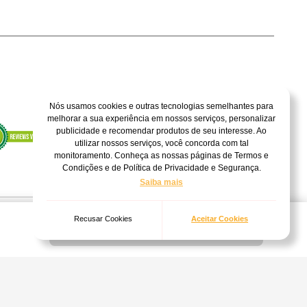
Nós usamos cookies e outras tecnologias semelhantes para
melhorar a sua experiência em nossos serviços, personalizar
publicidade e recomendar produtos de seu interesse. Ao
utilizar nossos serviços, você concorda com tal
monitoramento. Conheça as nossas páginas de Termos e
Condições e de Política de Privacidade e Segurança.
Saiba mais
Recusar Cookies
Aceitar Cookies
Indisponível
135/0001-04
Internet. Vendas sujeitas à análise, confirmação de dados e estoque. As
em aviso prévio.