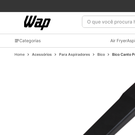
O que você procura ho
Categorias
Air Fryer
Asp
Acessórios
Para Aspiradores
Bico
Bico Canto P