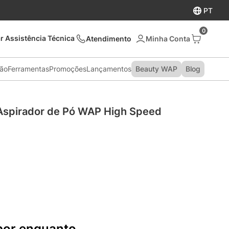
PT
0
r Assistência Técnica
Atendimento
são
Ferramentas
Promoções
Lançamentos
Beauty WAP
Blog
 Aspirador de Pó WAP High Speed
por enquanto.