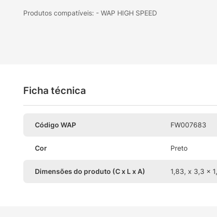
Produtos compatíveis: - WAP HIGH SPEED
Ficha técnica
Código WAP
FW007683
Cor
Preto
Dimensões do produto (C x L x A)
1,83, x 3,3 x 