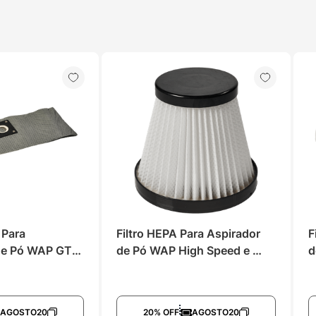
 Para 
Filtro HEPA Para Aspirador 
F
de Pó WAP GTW 
de Pó WAP High Speed e 
d
x 20
Similares
AGOSTO20
20% OFF
AGOSTO20