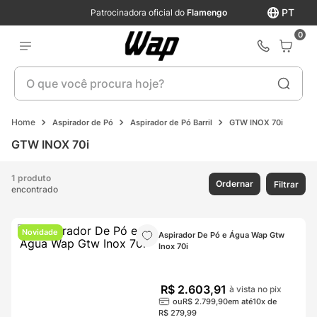
PT
Patrocinadora oficial do
Flamengo
0
O que você procura hoje?
Aspirador de Pó
Aspirador de Pó Barril
GTW INOX 70i
GTW INOX 70i
1 produto
Ordernar
Filtrar
encontrado
Novidade
Aspirador De Pó e Água Wap Gtw 
Inox 70i
R$
2
.
603
,
91
à vista no pix
ou
R$
2
.
799
,
90
em até
10
x de
R$
279
,
99