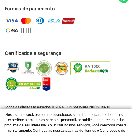
Formas de pagamento
Certificados e segurança
Todos os direitos reservados © 2024 - FRESNOMAQ INDÚSTRIA DE
MÁQUINAS S.A. - CNPJ 06.337.280/0001-04
Nós usamos cookies e outras tecnologias semelhantes para melhorar a sua
experiência em nossos serviços, personalizar publicidade e recomendar
Os preços e condições de pagamento são válidos para o dia de hoje e
produtos de seu interesse. Ao utilizar nossos serviços, você concorda com tal
exclusivas via Internet. Ofertas válidas até o término de nossos estoques
para a Internet. Vendas sujeitas à análise, confirmação de dados e
monitoramento. Conheça as nossas páginas de Termos e Condições e de