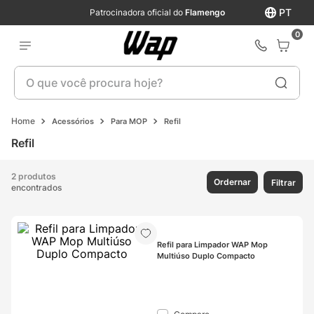
PT
Patrocinadora oficial do
Flamengo
0
O que você procura hoje?
Acessórios
Para MOP
Refil
Refil
2 produtos
Ordernar
Filtrar
encontrados
Refil para Limpador WAP Mop 
Multiúso Duplo Compacto