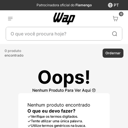
PT
Patrocinadora oficial do
Flamengo
0
O que você procura hoje?
0 produto
Ordernar
encontrado
Oops!
Nenhum produto encontrado
O que eu devo fazer?
Verifique os termos digitados.
Tente utilizar uma única palavra.
Utilize termos genéricos na busca.