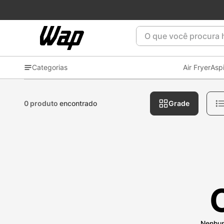
O que você procura ho
Categorias
Air Fryer
Asp
0 produto
encontrado
Grade