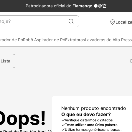
Patrocinadora oficial do
Flamengo
⚫🔴🏆
je?
Localiza
irador de Pó
Robô Aspirador de Pó
Extratoras
Lavadoras de Alta Pres
Lista
Nenhum produto encontrado
Oops!
O que eu devo fazer?
Verifique os termos digitados.
Tente utilizar uma única palavra.
Utilize termos genéricos na busca.