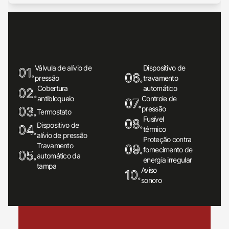
Válvula de alívio de
Dispositivo de
01.
06.
pressão
travamento
Cobertura
automático
02.
antibloqueio
Controle de
07.
03.
pressão
Termostato
Fusível
08.
Dispositivo de
04.
térmico
alívio de pressão
Proteção contra
Travamento
09.
fornecimento de
05.
automático da
energia irregular
tampa
Aviso
10.
sonoro