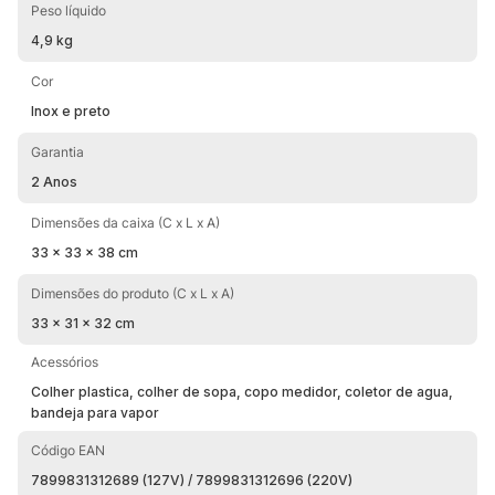
Peso líquido
4,9 kg
Cor
Inox e preto
Garantia
2 Anos
Dimensões da caixa (C x L x A)
33 x 33 x 38 cm
Dimensões do produto (C x L x A)
33 x 31 x 32 cm
Acessórios
Colher plastica, colher de sopa, copo medidor, coletor de agua,
bandeja para vapor
Código EAN
7899831312689 (127V) / 7899831312696 (220V)