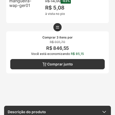
R$
14
,
90
-
63
%
R$
5
,
08
à vista no pix
Comprar 3 itens por
R$
931
,
70
R$
846
,
55
Você está economizando
R$
85
,
15
Comprar junto
Descrição do produto