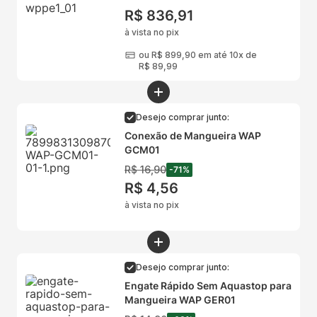
R$
836
,
91
à vista no pix
ou
R$
899
,
90
em até 10x de
R$
89
,
99
Desejo comprar junto:
Conexão de Mangueira WAP
GCM01
R$
16
,
90
-
71
%
R$
4
,
56
à vista no pix
Desejo comprar junto:
Engate Rápido Sem Aquastop para
Mangueira WAP GER01