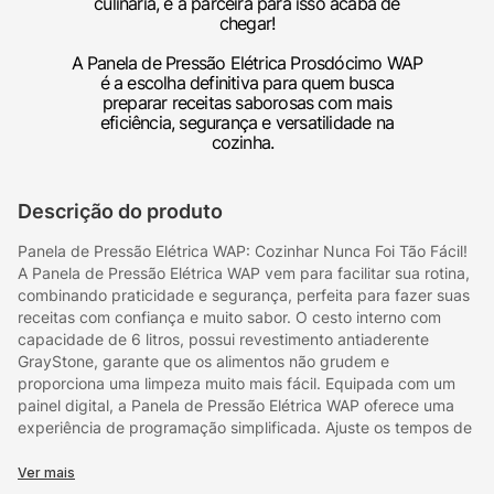
culinária, e a parceira para isso acaba de
chegar!
A Panela de Pressão Elétrica Prosdócimo WAP
é a escolha definitiva para quem busca
preparar receitas saborosas com mais
eficiência, segurança e versatilidade na
cozinha.
Descrição do produto
Panela de Pressão Elétrica WAP: Cozinhar Nunca Foi Tão Fácil!
A Panela de Pressão Elétrica WAP vem para facilitar sua rotina,
combinando praticidade e segurança, perfeita para fazer suas
receitas com confiança e muito sabor. O cesto interno com
capacidade de 6 litros, possui revestimento antiaderente
GrayStone, garante que os alimentos não grudem e
proporciona uma limpeza muito mais fácil. Equipada com um
painel digital, a Panela de Pressão Elétrica WAP oferece uma
experiência de programação simplificada. Ajuste os tempos de
cozimento e configurações conforme suas preferências. O
timer programável de até 24 horas possibilita o planejamento
Ver mais
antecipado das refeições. A Panela de Pressão Elétrica da WAP