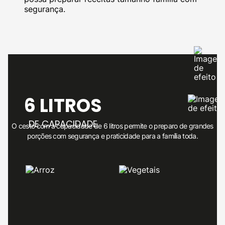
segurança.
6 LITROS
DE CAPACIDADE
O cesto com a capacidade de 6 litros permite o preparo de grandes
porções com segurança e praticidade para a família toda.