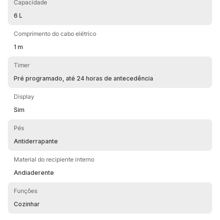
Capacidade
parceiro perfeito para a sua rotina culinária. WAP | Deixa tudo
mais fácil! *O Cesto Metálico para utilização da função vapor
6 L
não acompanha o produto.
Comprimento do cabo elétrico
1 m
Timer
Pré programado, até 24 horas de antecedência
Display
Sim
Pés
Antiderrapante
Material do recipiente interno
Andiaderente
Funções
Cozinhar