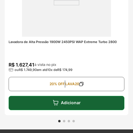
Lavadora de Alta Pressão 1900W 2450PSI WAP Extreme Turbo 2800
R$
1
.
627
,
41
à vista no pix
ou
R$
1
.
749
,
90
em até
10
x de
R$
174
,
99
20% OFF
LAVA20
Adicionar