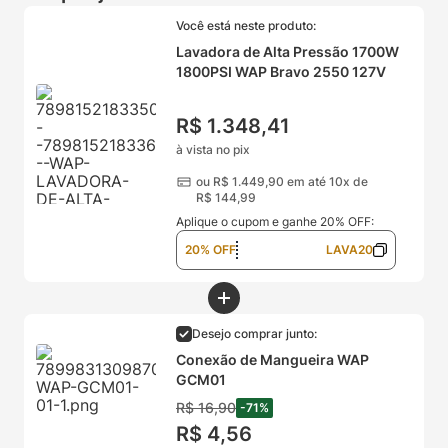
Você está neste produto:
Lavadora de Alta Pressão 1700W
1800PSI WAP Bravo 2550 127V
R$
1
.
348
,
41
à vista no pix
ou
R$
1
.
449
,
90
em até 10x de
R$
144
,
99
Aplique o cupom e ganhe 20% OFF:
20% OFF
LAVA20
Desejo comprar junto:
Conexão de Mangueira WAP
GCM01
R$
16
,
90
-
71
%
R$
4
,
56