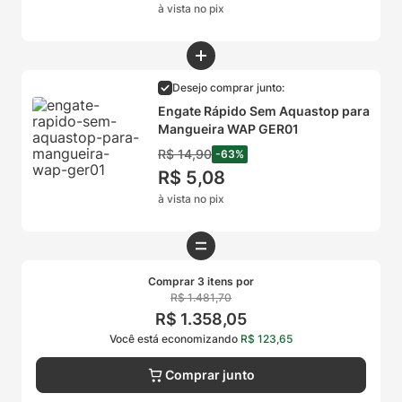
à vista no pix
Desejo comprar junto:
Engate Rápido Sem Aquastop para
Mangueira WAP GER01
R$
14
,
90
-
63
%
R$
5
,
08
à vista no pix
Comprar 3 itens por
R$
1
.
481
,
70
R$
1
.
358
,
05
Você está economizando
R$
123
,
65
Comprar junto