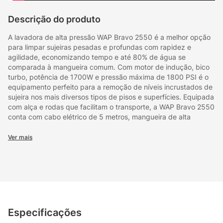
Descrição do produto
A lavadora de alta pressão WAP Bravo 2550 é a melhor opção
para limpar sujeiras pesadas e profundas com rapidez e
agilidade, economizando tempo e até 80% de água se
comparada à mangueira comum. Com motor de indução, bico
turbo, potência de 1700W e pressão máxima de 1800 PSI é o
equipamento perfeito para a remoção de níveis incrustados de
sujeira nos mais diversos tipos de pisos e superfícies. Equipada
com alça e rodas que facilitam o transporte, a WAP Bravo 2550
conta com cabo elétrico de 5 metros, mangueira de alta
pressão de 5 metros, trava de segurança da pistola, bico
regulável (concentrado ou leque), aplicador de detergente e o
Ver mais
sistema stop total, que corta o fluxo de água e a energia do
motor ao soltar o gatilho, poupando energia e aumentando a
vida útil do motor. A lavadora de alta pressão conta também
com motor de indução e pistões em aço inox que conferem
mais durabilidade para o produto. Para deixar o produto mais
completo, a máquina vem equipada também com o bico turbo
que possibilita a limpeza de sujeiras pesadas de forma mais
Especificações
prática e rápida. A lavadora de alta pressão WAP Bravo 2550