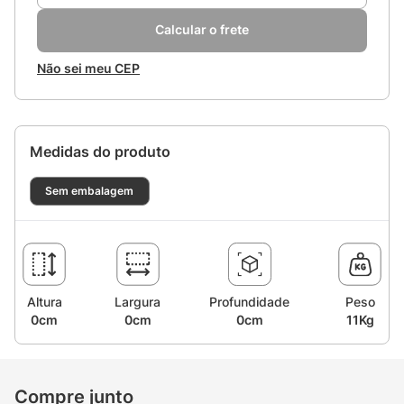
Calcular o frete
Não sei meu CEP
Medidas do produto
Sem embalagem
Altura
Largura
Profundidade
Peso
0cm
0cm
0cm
11Kg
Compre junto