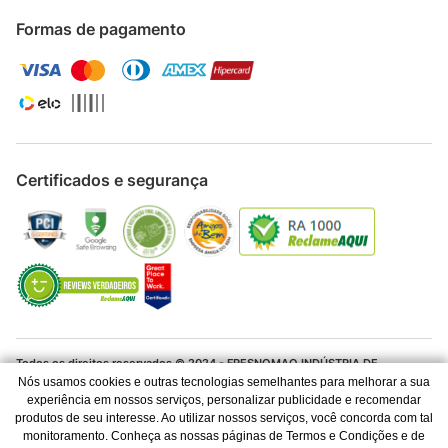
Formas de pagamento
Certificados e segurança
Todos os direitos reservados © 2024 - FRESNOMAQ INDÚSTRIA DE
MÁQUINAS S.A. - CNPJ 06.337.280/0001-04
Nós usamos cookies e outras tecnologias semelhantes para melhorar a sua
experiência em nossos serviços, personalizar publicidade e recomendar
Os preços e condições de pagamento são válidos para o dia de hoje e
Lança Com Bico Regulável Para Lavadora de Alta Pressão WAP
produtos de seu interesse. Ao utilizar nossos serviços, você concorda com tal
exclusivas via Internet. Ofertas válidas até o término de nossos estoques
monitoramento. Conheça as nossas páginas de Termos e Condições e de
para a Internet. Vendas sujeitas à análise, confirmação de dados e
Podium