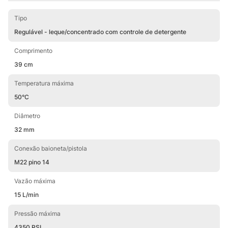
Tipo
Regulável - leque/concentrado com controle de detergente
Comprimento
39 cm
Temperatura máxima
50°C
Diâmetro
32 mm
Conexão baioneta/pistola
M22 pino 14
Vazão máxima
15 L/min
Pressão máxima
4350 PSI