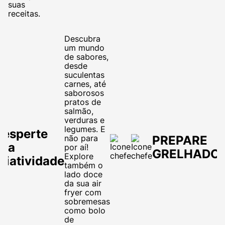
suas
receitas.
Descubra
um mundo
de sabores,
desde
suculentas
carnes, até
saborosos
pratos de
salmão,
verduras e
legumes. E
Desperte
não para
PREPARE
sua
por aí!
GRELHADO
Explore
riatividade
também o
lado doce
da sua air
fryer com
sobremesas
como bolo
de