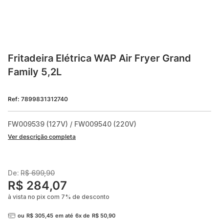
Fritadeira Elétrica WAP Air Fryer Grand 
Family 5,2L
Ref
:
7899831312740
FW009539 (127V) / FW009540 (220V)
Ver descrição completa
De:
R$
699
,
90
R$
284
,
07
à vista no pix com
7
%
de desconto
ou
R$
305
,
45
em até
6
x de
R$
50
,
90