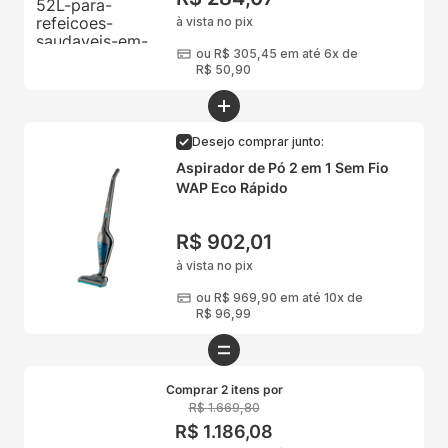
à vista no pix
ou
R$
305
,
45
em até 6x de
R$
50
,
90
Desejo comprar junto:
Aspirador de Pó 2 em 1 Sem Fio
WAP Eco Rápido
R$
902
,
01
à vista no pix
ou
R$
969
,
90
em até 10x de
R$
96
,
99
Comprar 2 itens por
R$
1
.
669
,
80
R$
1
.
186
,
08