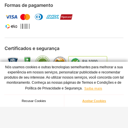
Formas de pagamento
Certificados e segurança
Nós usamos cookies e outras tecnologias semelhantes para melhorar a sua
experiência em nossos serviços, personalizar publicidade e recomendar
produtos de seu interesse. Ao utilizar nossos serviços, você concorda com tal
monitoramento. Conheça as nossas páginas de Termos e Condições e de
Fritadeira Elétrica WAP Air Fryer Grand Family 5,2L
Política de Privacidade e Segurança.
Saiba mais
R$
284
,
07
Selecione a voltagem
à vista no pix com
Todos os direitos reservados © 2024 - FRESNOMAQ INDÚSTRIA DE
Recusar Cookies
Aceitar Cookies
7
%
de desconto
MÁQUINAS S.A. - CNPJ 06.337.280/0001-04
Os preços e condições de pagamento são válidos para o dia de hoje e
exclusivas via Internet. Ofertas válidas até o término de nossos estoques
para a Internet. Vendas sujeitas à análise, confirmação de dados e
estoque. As imagens são ilustrativas e informações sobre os produtos são