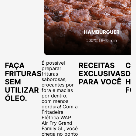
É possível
FAÇA
RECEITAS
CA
preparar
FRITURAS
EXCLUSIVAS
DE
frituras
saborosas,
SEM
PARA VOCÊ
HE
crocantes por
UTILIZAR
FO
fora e macias
por dentro,
ÓLEO.
com menos
gordura! Com a
Fritadeira
Elétrica WAP
Air Fry Grand
Family 5L, você
chega no ponto