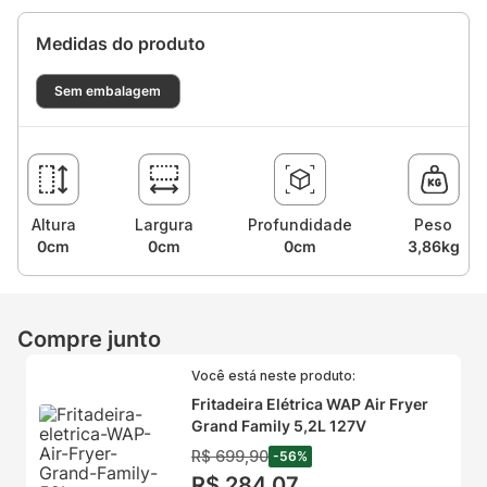
Medidas do produto
Sem embalagem
Altura
Largura
Profundidade
Peso
0cm
0cm
0cm
3,86kg
Compre junto
Você está neste produto:
Fritadeira Elétrica WAP Air Fryer
Grand Family 5,2L 127V
R$
699
,
90
-
56
%
R$
284
,
07