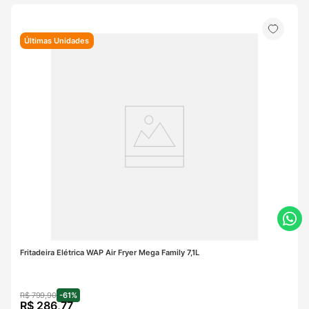
Últimas Unidades
Fritadeira Elétrica WAP Air Fryer Mega Family 7,1L
R$
799
,
90
-
61%
R$
286
,
77