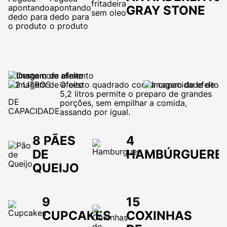
d
GRAY STONE
e
q
a
g
f
l
5.2 LITROS
O cesto quadrado com a capacidade de
5,2 litros permite o preparo de grandes
DE
porções, sem empilhar a comida,
CAPACIDADE
assando por igual.
8 PÃES
4
DE
HAMBÚRGUERE
QUEIJO
9
15
CUPCAKES
COXINHAS