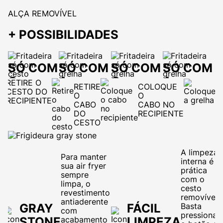
ALÇA REMOVÍVEL
+ POSSIBILIDADES
SÓ COM
SÓ COM
SÓ COM
SÓ COM
O
A
O
A
RETIRE O
C
RETIRE
COLOQUE
CESTO DO
A
CESTO
GRELHA
CESTO
GRELHA
O
O
RECIPIENTE
G
CABO
CABO NO
DO
RECIPIENTE
Prepare
Muito mais
Prepare
Muito mais
CESTO
alimentos em
espaço para
alimentos em
espaço para
grandes
preparar
grandes
preparar
quantidades
alimentos
quantidades
alimentos
grandes
grandes
A limpeza
Para manter
interna é
sua air fryer
prática
sempre
com o
limpa, o
cesto
revestimento
removível.
antiaderente
GRAY
FÁCIL
Basta
com
pressionar
STONE
acabamento
LIMPEZA