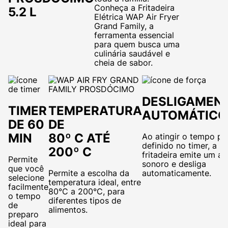
Conheça a Fritadeira
5.2 L
Elétrica WAP Air Fryer
Grand Family, a
ferramenta essencial
para quem busca uma
culinária saudável e
cheia de sabor.
DESLIGAMEN
TIMER
TEMPERATURA
AUTOMÁTICO
DE 60
DE
MIN
80º C ATÉ
Ao atingir o tempo pr
definido no timer, a
200º C
fritadeira emite um av
Permite
sonoro e desliga
que você
Permite a escolha da
automaticamente.
selecione
temperatura ideal, entre
facilmente
80°C a 200°C, para
o tempo
diferentes tipos de
de
alimentos.
preparo
ideal para