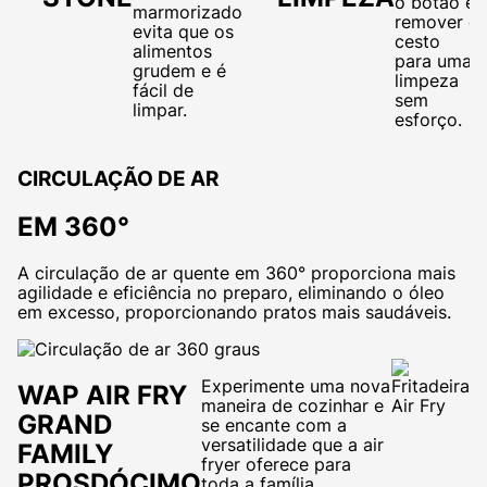
o botão e
marmorizado
remover o
evita que os
cesto
alimentos
para uma
grudem e é
limpeza
fácil de
sem
limpar.
esforço.
CIRCULAÇÃO DE AR
EM 360°
A circulação de ar quente em 360° proporciona mais
agilidade e eficiência no preparo, eliminando o óleo
em excesso, proporcionando pratos mais saudáveis.
Experimente uma nova
WAP AIR FRY
maneira de cozinhar e
GRAND
se encante com a
versatilidade que a air
FAMILY
fryer oferece para
PROSDÓCIMO
toda a família.