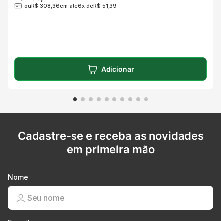
ou
R$
308
,
36
em até
6
x de
R$
51
,
39
Adicionar
Cadastre-se e receba as novidades
em primeira mão
Nome