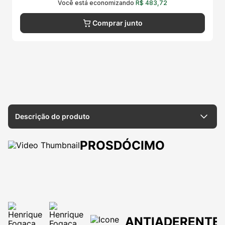
Você está economizando
R$
483
,
72
Comprar junto
Descrição do produto
PROSDÓCIMO
A
c
a
n
a
ANTIADERENTE
s