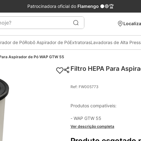
Patrocinadora oficial do
Flamengo
⚫🔴🏆
je?
Localiza
irador de Pó
Robô Aspirador de Pó
Extratoras
Lavadoras de Alta Pres
 Para Aspirador de Pó WAP GTW 55
Filtro HEPA Para Aspi
Ref
:
FW005773
Produtos compatíveis:

- WAP GTW 55
Ver descrição completa
Produto esgotado 