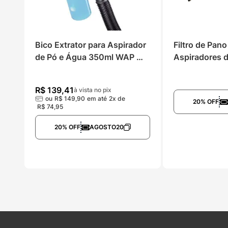
Bico Extrator para Aspirador 
Filtro de Pano
de Pó e Água 350ml WAP 
Aspiradores 
WBE02
20 e GTW Ino
R$
139
,
41
à vista no pix
ou
R$
149
,
90
em até
2
x de
20% OFF
R$
74
,
95
20% OFF
AGOSTO20