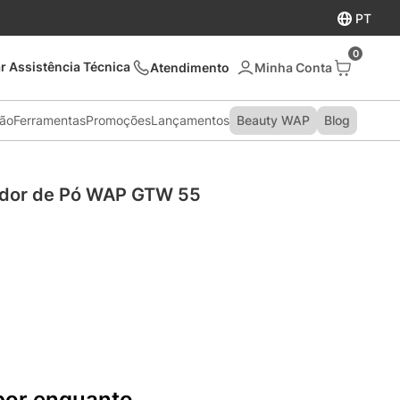
PT
0
r Assistência Técnica
Atendimento
são
Ferramentas
Promoções
Lançamentos
Beauty WAP
Blog
rador de Pó WAP GTW 55
por enquanto.