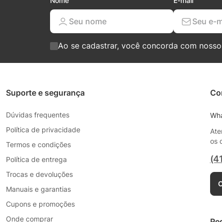
Nome
E-mail
Ao se cadastrar, você concorda com noss
Suporte e segurança
Co
Dúvidas frequentes
Wh
Política de privacidade
Ate
os 
Termos e condições
(4
Política de entrega
Trocas e devoluções
C
Manuais e garantias
Cupons e promoções
Onde comprar
Re