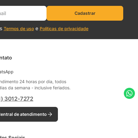
Cadastrar
os
e
Termos de uso
Políticas de privacidade
ntato
atsApp
ndimento 24 horas por dia, todos
dias da semana - inclusive feriados.
1) 3012-7272
entral de atendimento
des Sociais