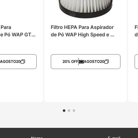
 Para 
Filtro HEPA Para Aspirador 
F
de Pó WAP GTW 
de Pó WAP High Speed e 
d
x 20
Similares
AGOSTO20
20% OFF
AGOSTO20