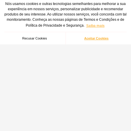
Nós usamos cookies e outras tecnologias semelhantes para melhorar a sua
(41) 3012-7272
experiência em nossos serviços, personalizar publicidade e recomendar
produtos de seu interesse. Ao utilizar nossos serviços, você concorda com tal
monitoramento. Conheça as nossas páginas de Termos e Condições e de
Central de atendimento
Filtro de Inox Para Aspirador de Pó WAP Mite Cleaner UV
Política de Privacidade e Segurança.
Saiba mais
Indisponível
Recusar Cookies
Aceitar Cookies
Redes Sociais
Formas de pagamento
Certificados e segurança