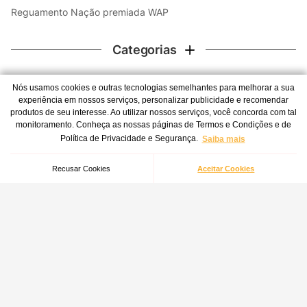
Reguamento Nação premiada WAP
Categorias
Contato
Nós usamos cookies e outras tecnologias semelhantes para melhorar a sua
experiência em nossos serviços, personalizar publicidade e recomendar
WhatsApp
produtos de seu interesse. Ao utilizar nossos serviços, você concorda com tal
monitoramento. Conheça as nossas páginas de Termos e Condições e de
Atendimento 24 horas por dia, todos os dias da semana -
Filtro de Espuma Para Extratora WAP Multi Cleaner
Política de Privacidade e Segurança.
Saiba mais
inclusive feriados.
Indisponível
(41) 3012-7272
Recusar Cookies
Aceitar Cookies
Central de atendimento
Redes Sociais