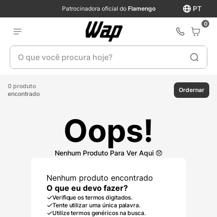
PT
Patrocinadora oficial do
Flamengo
0
O que você procura hoje?
0 produto
Ordernar
encontrado
Oops!
Nenhum produto encontrado
O que eu devo fazer?
Verifique os termos digitados.
Tente utilizar uma única palavra.
Utilize termos genéricos na busca.