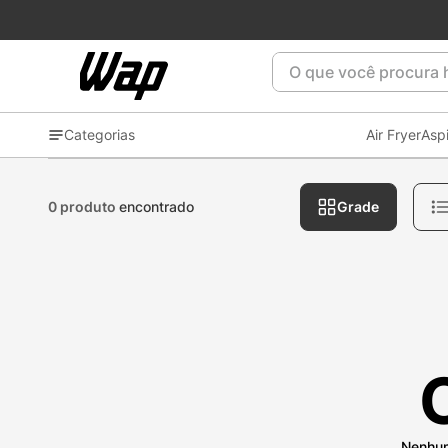
O que você procura ho
Categorias
Air Fryer
Asp
0 produto
encontrado
Grade