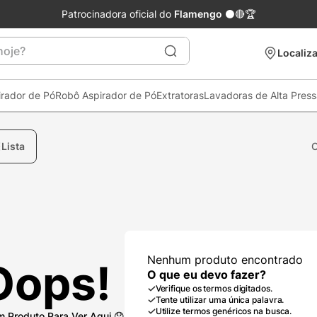
Patrocinadora oficial do
Flamengo
⚫🔴🏆
je?
Localiza
irador de Pó
Robô Aspirador de Pó
Extratoras
Lavadoras de Alta Pres
Lista
Nenhum produto encontrado
Oops!
O que eu devo fazer?
Verifique os termos digitados.
Tente utilizar uma única palavra.
Utilize termos genéricos na busca.