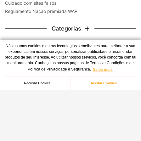
Cuidado com sites falsos
Reguamento Nação premiada WAP
Categorias
Contato
Nós usamos cookies e outras tecnologias semelhantes para melhorar a sua
experiência em nossos serviços, personalizar publicidade e recomendar
WhatsApp
Extensão Reta Com Mangueira Para Extratora WAP Carpet
produtos de seu interesse. Ao utilizar nossos serviços, você concorda com tal
monitoramento. Conheça as nossas páginas de Termos e Condições e de
Atendimento 24 horas por dia, todos os dias da semana -
Cleaner
Política de Privacidade e Segurança.
Saiba mais
inclusive feriados.
Indisponível
(41) 3012-7272
Recusar Cookies
Aceitar Cookies
Central de atendimento
Redes Sociais