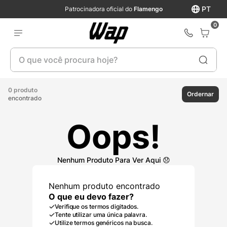
PT
Patrocinadora oficial do
Flamengo
0
O que você procura hoje?
0 produto
Ordernar
encontrado
Oops!
Nenhum produto encontrado
O que eu devo fazer?
Verifique os termos digitados.
Tente utilizar uma única palavra.
Utilize termos genéricos na busca.