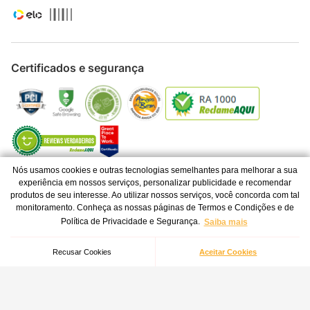
Certificados e segurança
Nós usamos cookies e outras tecnologias semelhantes para melhorar a sua
experiência em nossos serviços, personalizar publicidade e recomendar
Todos os direitos reservados © 2024 - FRESNOMAQ INDÚSTRIA DE
produtos de seu interesse. Ao utilizar nossos serviços, você concorda com tal
MÁQUINAS S.A. - CNPJ 06.337.280/0001-04
monitoramento. Conheça as nossas páginas de Termos e Condições e de
Política de Privacidade e Segurança.
Saiba mais
Os preços e condições de pagamento são válidos para o dia de hoje e
exclusivas via Internet. Ofertas válidas até o término de nossos estoques
para a Internet. Vendas sujeitas à análise, confirmação de dados e
Recusar Cookies
Aceitar Cookies
estoque. As imagens são ilustrativas e informações sobre os produtos são
resumidas e sujeitas à alteração sem aviso prévio.
Feito por
Tecnologia