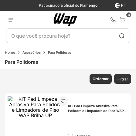
PT
Patrocinadora oficial do
Flamengo
0
O que você procura hoje?
Acessórios
Para Polidoras
Para Polidoras
Ordernar
Filtrar
KIT Pad Limpeza Abrasiva Para 
Polidora e Limpadora de Piso WAP 
Brilha UP