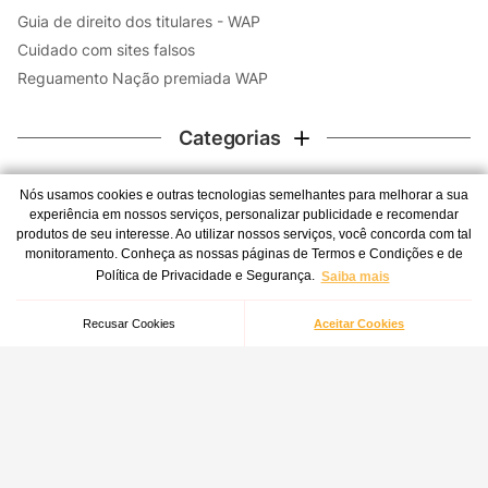
Guia de direito dos titulares - WAP
Cuidado com sites falsos
Reguamento Nação premiada WAP
Categorias
Contato
Nós usamos cookies e outras tecnologias semelhantes para melhorar a sua
experiência em nossos serviços, personalizar publicidade e recomendar
WhatsApp
Lavadora de Alta Pressão 1500W 1750PSI WAP Eco Power
produtos de seu interesse. Ao utilizar nossos serviços, você concorda com tal
monitoramento. Conheça as nossas páginas de Termos e Condições e de
Atendimento 24 horas por dia, todos os dias da semana -
2200
Política de Privacidade e Segurança.
Saiba mais
inclusive feriados.
Indisponível
(41) 3012-7272
Recusar Cookies
Aceitar Cookies
Central de atendimento
Redes Sociais