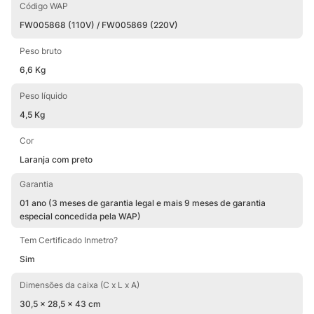
Código WAP
FW005868 (110V) / FW005869 (220V)
Peso bruto
6,6 Kg
Peso líquido
4,5 Kg
Cor
Laranja com preto
Garantia
01 ano (3 meses de garantia legal e mais 9 meses de garantia
especial concedida pela WAP)
Tem Certificado Inmetro?
Sim
Dimensões da caixa (C x L x A)
30,5 × 28,5 × 43 cm