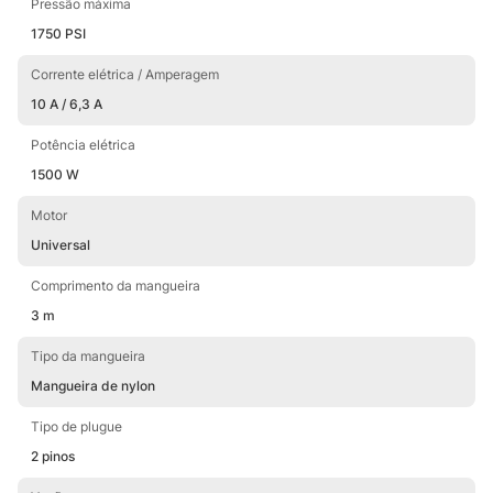
2200. Wap tem que ser da WAP!
Pressão máxima
1750 PSI
Corrente elétrica / Amperagem
10 A / 6,3 A
Potência elétrica
1500 W
Motor
Universal
Comprimento da mangueira
3 m
Tipo da mangueira
Mangueira de nylon
Tipo de plugue
2 pinos