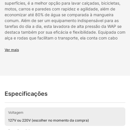
superfícies, é a melhor opção para lavar calçadas, bicicletas,
motos, carros e paredes com rapidez e agilidade, além de
economizar até 80% de água se comparada à mangueira
comum. Além de ser um equipamento indispensável para as
tarefas do dia a dia, esta lavadora de alta pressão da WAP se
destaca também por sua eficácia e flexibilidade. Equipada com
alça e rodas que facilitam o transporte, ela conta com cabo
elétrico de 5 metros, mangueira de alta pressão de 3 metros,
trava de segurança da pistola, bico regulável (concentrado ou
Ver mais
leque) e o sistema stop total, que corta o fluxo de água e a
energia do motor ao soltar o gatilho, poupando energia e
aumentando a vida útil do motor. A lavadora de alta pressão
conta também com pistões em aço inox que conferem mais
durabilidade para o produto. Para facilitar o trabalho e deixar
tudo bem organizado, a WAP Eco Power 2200 vem com um
porta-acessórios que acomoda pistola, baioneta e lança,
Especificações
otimizando a movimentação do produto.Para deixar o trabalho
ainda mais dinâmico, ela vem equipada com o engate rápido,
para você montar e desmontar a mangueira em um clique, sem
Voltagem
a necessidade de usar ferramentas. Se você procura agilidade
e praticidade para o seu dia a dia, não perca mais tempo e
127V ou 220V (escolher no momento da compra)
garanta já a sua lavadora de alta pressão WAP Eco Power