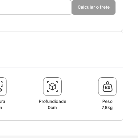
Calcular o frete
ura
Profundidade
Peso
m
0cm
7,8kg