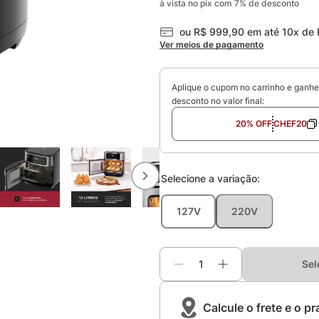
à vista no pix com
7
%
de desconto
ou
R$
999
,
90
em até
10
x de
Ver meios de pagamento
Aplique o cupom no carrinho e ganh
desconto no valor final:
20% OFF
CHEF20
Selecione a
variação
:
127V
220V
Sel
Calcule o frete e o p