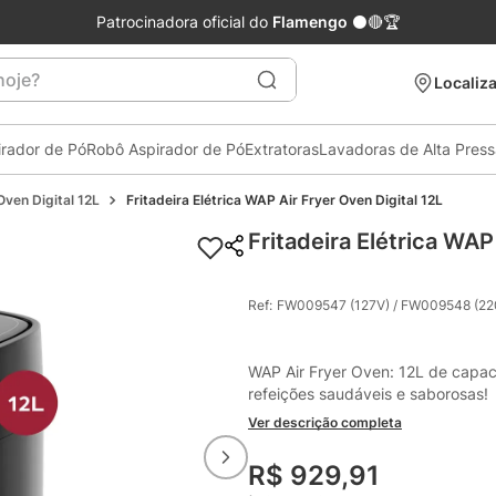
Patrocinadora oficial do
Flamengo
⚫🔴🏆
je?
Localiza
irador de Pó
Robô Aspirador de Pó
Extratoras
Lavadoras de Alta Pres
Oven Digital 12L
Fritadeira Elétrica WAP Air Fryer Oven Digital 12L
Fritadeira Elétrica WAP
Ref
:
FW009547 (127V) / FW009548 (22
WAP Air Fryer Oven: 12L de capaci
refeições saudáveis e saborosas!
Ver descrição completa
R$
929
,
91