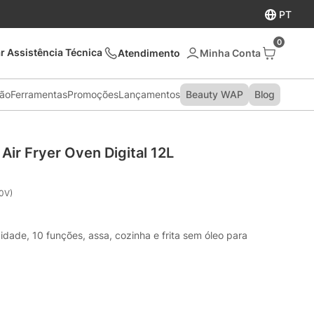
PT
0
r Assistência Técnica
Atendimento
são
Ferramentas
Promoções
Lançamentos
Beauty WAP
Blog
 Air Fryer Oven Digital 12L
0V)
dade, 10 funções, assa, cozinha e frita sem óleo para 