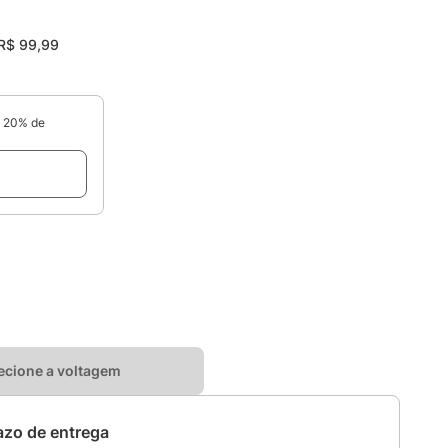
R$
99
,
99
e 20% de
ecione a voltagem
razo de entrega