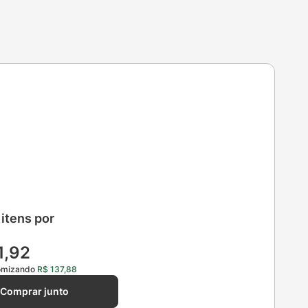
itens por
1
,
92
nomizando
R$
137
,
88
Comprar junto