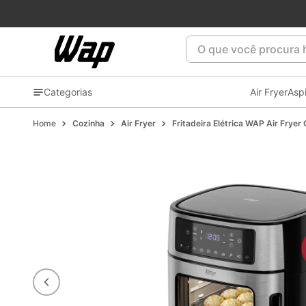
O que você procura ho
Categorias
Air Fryer
Asp
Cozinha
Air Fryer
Fritadeira Elétrica WAP Air Fryer 