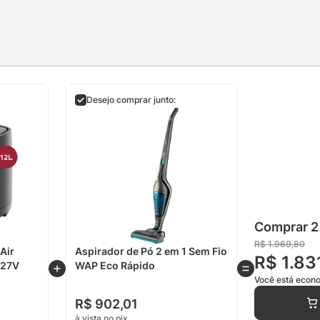
Desejo comprar junto:
Comprar 2 
R$
1
.
969
,
80
 Air
Aspirador de Pó 2 em 1 Sem Fio
R$
1
.
83
127V
WAP Eco Rápido
Você está eco
R$
902
,
01
à vista no pix