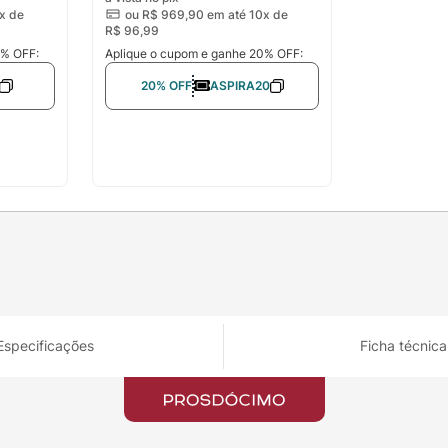
x de
ou
R$
969
,
90
em até 10x de
R$
96
,
99
0% OFF:
Aplique o cupom e ganhe 20% OFF:
20% OFF
ASPIRA20
Especificações
Ficha técnica