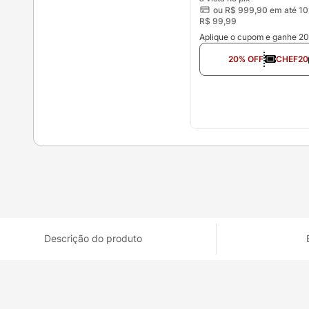
ou
R$
999
,
90
em até 10
R$
99
,
99
Aplique o cupom e ganhe 2
20% OFF
CHEF20
Descrição do produto