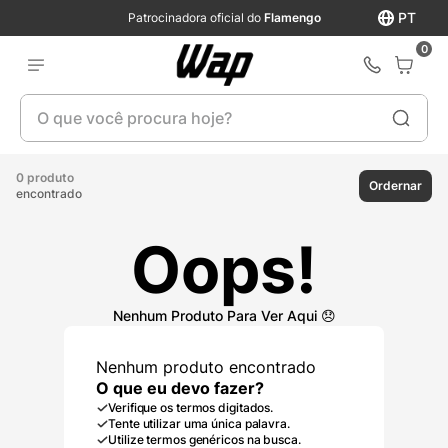
PT
Patrocinadora oficial do
Flamengo
0
O que você procura hoje?
0 produto
Ordernar
encontrado
Oops!
Nenhum produto encontrado
O que eu devo fazer?
Verifique os termos digitados.
Tente utilizar uma única palavra.
Utilize termos genéricos na busca.