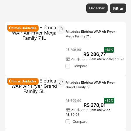
Ordernar
Filtrar
Últimas Unidades
Fritadeira Elétrica WAP Air Fryer 
Mega Family 7,1L
R$
799
,
90
-
61%
R$
286
,
77
ou
R$
308
,
36
em até
6
x de
R$
51
,
39
Compare
Últimas Unidades
Fritadeira Elétrica WAP Air Fryer 
Grand Family 5L
R$
629
,
90
-
52%
R$
278
,
91
ou
R$
299
,
90
em até
5
x de
R$
59
,
98
Compare