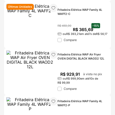
Últimas Unidades
Fritadeira Elétrica WAP Family 4L 
WAFF2-C
R$
459
,
90
-
15%
R$
365
,
69
ou
R$
393
,
21
em até
7
x de
R$
56
,
17
Compare
Fritadeira Elétrica WAP Air Fryer 
OVEN DIGITAL BLACK WAOD2 12L
R$
929
,
91
à vista no pix
ou
R$
999
,
90
em até
10
x de
R$
99
,
99
Compare
Fritadeira Elétrica WAP Family 4L 
WAFF2-P