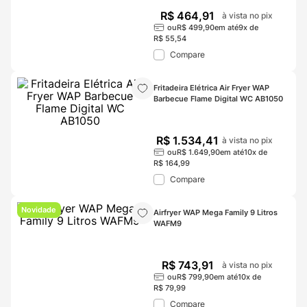
R$
464
,
91
à vista no pix
ou
R$
499
,
90
em até
9
x de
R$
55
,
54
Compare
Fritadeira Elétrica Air Fryer WAP 
Barbecue Flame Digital WC AB1050
R$
1
.
534
,
41
à vista no pix
ou
R$
1
.
649
,
90
em até
10
x de
R$
164
,
99
Compare
Novidade
Airfryer WAP Mega Family 9 Litros 
WAFM9
R$
743
,
91
à vista no pix
ou
R$
799
,
90
em até
10
x de
R$
79
,
99
Compare