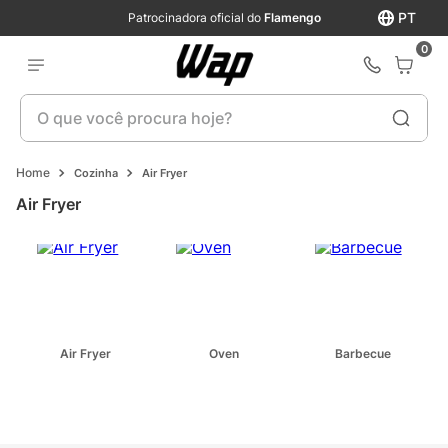
PT
Patrocinadora oficial do
Flamengo
0
O que você procura hoje?
Cozinha
Air Fryer
Air Fryer
Air Fryer
Oven
Barbecue