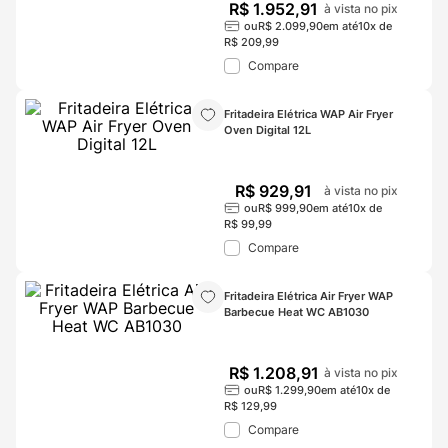
R$
1
.
952
,
91
à vista no pix
ou
R$
2
.
099
,
90
em até
10
x de
R$
209
,
99
Compare
Fritadeira Elétrica WAP Air Fryer 
Oven Digital 12L
R$
929
,
91
à vista no pix
ou
R$
999
,
90
em até
10
x de
R$
99
,
99
Compare
Fritadeira Elétrica Air Fryer WAP 
Barbecue Heat WC AB1030
R$
1
.
208
,
91
à vista no pix
ou
R$
1
.
299
,
90
em até
10
x de
R$
129
,
99
Compare