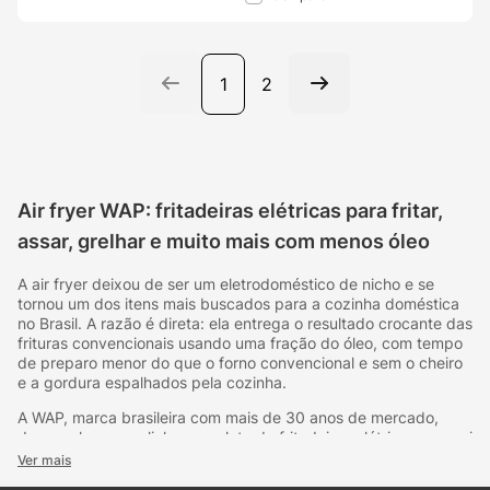
1
2
Air fryer WAP: fritadeiras elétricas para fritar,
assar, grelhar e muito mais com menos óleo
A air fryer deixou de ser um eletrodoméstico de nicho e se
tornou um dos itens mais buscados para a cozinha doméstica
no Brasil. A razão é direta: ela entrega o resultado crocante das
frituras convencionais usando uma fração do óleo, com tempo
de preparo menor do que o forno convencional e sem o cheiro
e a gordura espalhados pela cozinha.
A WAP, marca brasileira com mais de 30 anos de mercado,
desenvolveu uma linha completa de fritadeiras elétricas que vai
da air fryer compacta para uso individual até modelos de
Ver mais
grande capacidade para famílias, com versões com função