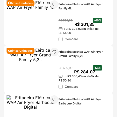
Últimas Unidades
Fritadeira Elétrica WAP Air Fryer 
Family 4L
R$
599
,
90
-
46%
R$
301
,
35
ou
R$
324
,
03
em até
6
x de
R$
54
,
00
Compare
Últimas Unidades
Fritadeira Elétrica WAP Air Fryer 
Grand Family 5,2L
R$
699
,
90
-
56%
R$
284
,
07
ou
R$
305
,
45
em até
6
x de
R$
50
,
90
Compare
Fritadeira Elétrica WAP Air Fryer 
Barbecue Digital