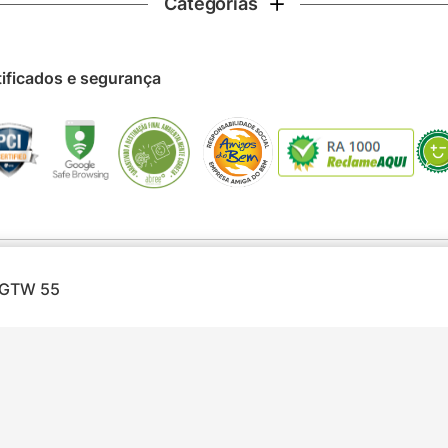
Categorias
tificados e segurança
P GTW 55
ireitos reservados © 2025 - WW COMÉRCIO ELETRÔNICO LTDA - CNPJ 54.169.
clusivas via Internet. Ofertas válidas até o término de nossos estoques para a 
strativas e informações sobre os produtos são resumidas e sujeitas à alteração s
Feito por
Tecnologia