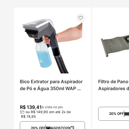
Bico Extrator para Aspirador 
Filtro de Pano
de Pó e Água 350ml WAP 
Aspiradores 
WBE02
20 e GTW Ino
R$
139
,
41
à vista no pix
ou
R$
149
,
90
em até
2
x de
20% OFF
R$
74
,
95
20% OFF
AGOSTO20