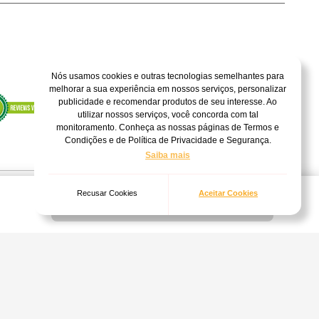
Nós usamos cookies e outras tecnologias semelhantes para
melhorar a sua experiência em nossos serviços, personalizar
publicidade e recomendar produtos de seu interesse. Ao
utilizar nossos serviços, você concorda com tal
monitoramento. Conheça as nossas páginas de Termos e
Condições e de Política de Privacidade e Segurança.
Saiba mais
Recusar Cookies
Aceitar Cookies
Indisponível
135/0001-04
Internet. Vendas sujeitas à análise, confirmação de dados e estoque. As
em aviso prévio.