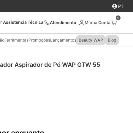
PT
0
r Assistência Técnica
Atendimento
são
Ferramentas
Promoções
Lançamentos
Beauty WAP
Blog
prador Aspirador de Pó WAP GTW 55
por enquanto.