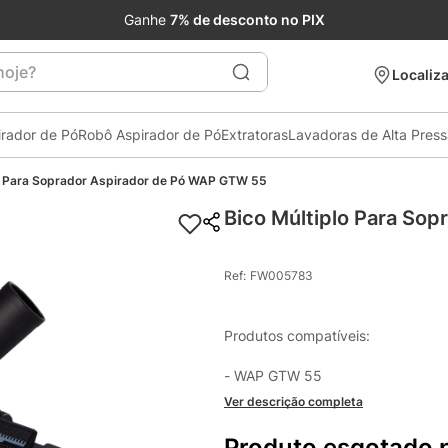
Ganhe
7% de desconto no PIX
je?
Localiza
irador de Pó
Robô Aspirador de Pó
Extratoras
Lavadoras de Alta Pres
lo Para Soprador Aspirador de Pó WAP GTW 55
Bico Múltiplo Para So
Ref
:
FW005783
Produtos compatíveis:

- WAP GTW 55
Ver descrição completa
Produto esgotado 