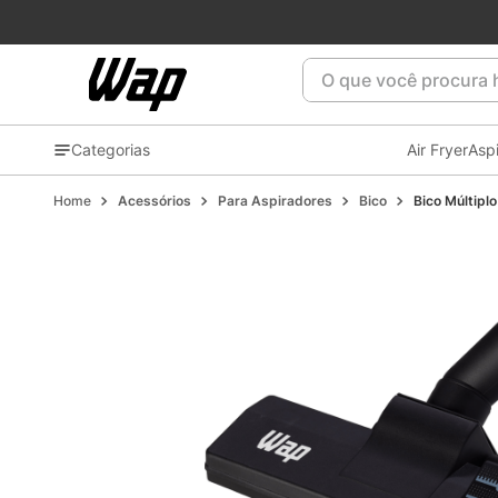
Patrocinadora oficial do
Flamengo
⚫🔴🏆
O que você procura ho
Categorias
Air Fryer
Asp
Acessórios
Para Aspiradores
Bico
Bico Múltip