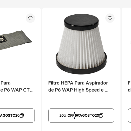
 Para 
Filtro HEPA Para Aspirador 
F
de Pó WAP GTW 
de Pó WAP High Speed e 
d
x 20
Similares
AGOSTO20
20% OFF
AGOSTO20