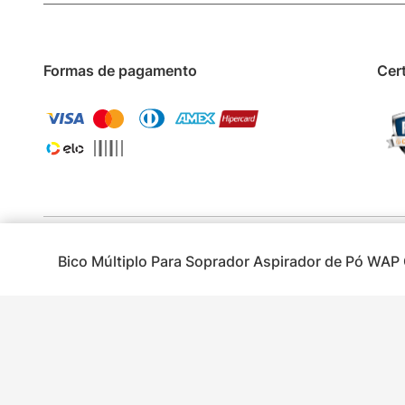
Formas de pagamento
Cer
Bico Múltiplo Para Soprador Aspirador de Pó WA
Todos os d
Os preços e condições de pagamento são válidos para o dia de hoje e ex
imagens são ilu