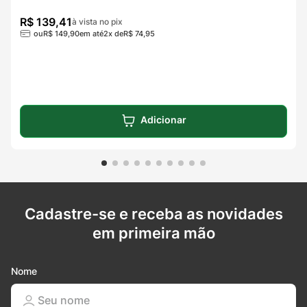
R$
139
,
41
à vista no pix
ou
R$
149
,
90
em até
2
x de
R$
74
,
95
Adicionar
Cadastre-se e receba as novidades
em primeira mão
Nome