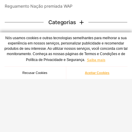
Reguamento Nação premiada WAP
Categorias
Contato
Nós usamos cookies e outras tecnologias semelhantes para melhorar a sua
experiência em nossos serviços, personalizar publicidade e recomendar
WhatsApp
produtos de seu interesse. Ao utilizar nossos serviços, você concorda com tal
monitoramento. Conheça as nossas páginas de Termos e Condições e de
Atendimento 24 horas por dia, todos os dias da semana -
Escova Frontal Para Robô Aspirador de Pó WAP Robot WSmart
Política de Privacidade e Segurança.
Saiba mais
inclusive feriados.
Indisponível
(41) 3012-7272
Recusar Cookies
Aceitar Cookies
Central de atendimento
Redes Sociais